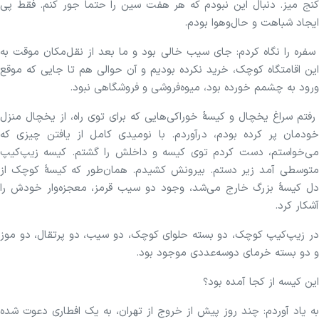
کنج میز. دنبال این نبودم که هر هفت سین را حتماً جور کنم. فقط پی
ایجاد شباهت و حال‌وهوا بودم.
سفره را نگاه کردم: جای سیب خالی بود و ما بعد از نقل‌مکان موقت به
این اقامتگاه کوچک، خرید نکرده بودیم و آن حوالی هم تا جایی که موقع
ورود به چشمم خورده بود، میوه‌فروشی و فروشگاهی نبود.
رفتم سراغ یخچال و کیسهٔ خوراکی‌هایی که برای توی راه، از یخچال منزل
خودمان پر کرده بودم، درآوردم. با نومیدی کامل از یافتن چیزی که
می‌خواستم، دست کردم توی کیسه و داخلش را گشتم. کیسه زیپ‌کیپ
متوسطی آمد زیر دستم. بیرونش کشیدم. همان‌طور که کیسهٔ کوچک از
دل کیسهٔ بزرگ خارج می‌شد، وجود دو سیب قرمز، معجزه‌وار خودش را
آشکار کرد.
در زیپ‌کیپ کوچک، دو بسته حلوای کوچک، دو سیب، دو پرتقال، دو موز
و دو بسته خرمای دوسه‌عددی موجود بود.
این کیسه از کجا آمده بود؟
به یاد آوردم: چند روز پیش از خروج از تهران، به یک افطاری دعوت شده