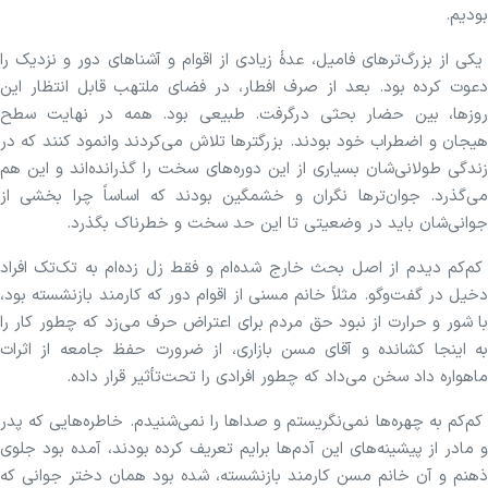
بودیم.
یکی از بزرگ‌ترهای فامیل، عدهٔ زیادی از اقوام و آشناهای دور و نزدیک را
دعوت کرده بود. بعد از صرف افطار، در فضای ملتهب قابل انتظار این
روزها، بین حضار بحثی درگرفت. طبیعی بود‌. همه در نهایت سطح
هیجان و اضطراب خود بودند. بزرگتر‌ها تلاش می‌کردند وانمود کنند که در
زندگی طولانی‌شان بسیاری از این دوره‌های سخت را گذرانده‌اند و این هم
می‌گذرد. جوان‌ترها نگران و خشمگین بودند که اساساً چرا بخشی از
جوانی‌شان باید در وضعیتی تا این حد سخت و خطرناک بگذرد.
کم‌کم دیدم از اصل بحث خارج شده‌ام و فقط زل زده‌ام به تک‌تک افراد
دخیل در گفت‌وگو. مثلاً خانم مسنی از اقوام دور که کارمند بازنشسته بود،
با شور و حرارت از نبود حق مردم برای اعتراض حرف می‌زد که چطور کار را
به اینجا کشانده و آقای مسن بازاری، از ضرورت حفظ جامعه از اثرات
ماهواره داد سخن می‌داد که چطور افرادی را تحت‌تأثیر قرار داده.
کم‌کم به چهره‌ها نمی‌نگریستم و صداها را نمی‌شنیدم. خاطره‌هایی که پدر
و مادر از پیشینه‌های این آدم‌ها برایم تعریف کرده‌ بودند، آمده بود جلوی
ذهنم و آن خانم مسن کارمند بازنشسته، شده بود همان دختر جوانی که