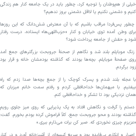
خیلی از هم‌وطنان را توجیه کرد، چطور باید در یک جامعه کنار هم زندگی
کنیم و دشمنی نکنیم یا لااقل دشمنی‌ بروز ندهیم؟
چطور پس‌فردا مراقب باشیم که با آن معترض شش‌دانگ که این روزها
برای وطن آمده توی خیابان و کنار «حزب‌اللهی‌ها» ایستاده، درست رفتار
شود و حقش از جامعه پرداخت شود؟
زنگ موبایلم بلند شد و نگاهم از صحنهٔ جروبحث بزرگترهای جمع آمد
روی صفحهٔ موبایلم. بچه‌ها بودند که گذاشته بودمشان خانه و قرار بود
زود برگردم.
با عجله بلند شدم و پسرک کوچک را از جمع بچه‌ها صدا زدم که راه
بیفتیم.‌ با میهمان‌ها خداحافظی کردم و رفتم سمت خانم میزبان که
همان نزدیکی بود تا تشکر و خداحافظی کنم.
دستم را گرفت و نگاهش افتاد به پک پذیرایی که روی میز جلوی رویم
گذاشته بودند و محو جروبحث جمع، کلاً فراموش کرده بودم بخورم. گفت:
«عزیزم چیزی نخوردی که. صبر کن برات می‌ذارم ببری.»
اصرار و انکارم بی‌فایده بود و سریع کیسه‌ای از آشپزخانه آورد و در کنار