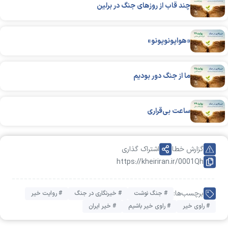
چند قاب از روزهای جنگ در برلین
«هواپونوپونو»
ما از جنگ دور بودیم
ساعت بی‌قراری
گزارش خطا
اشتراک گذاری
https://kheiriran.ir/0001Qh
برچسب‌ها:
# جنگ نوشت
# خیرنگاری در جنگ
# روایت خیر
# راوی خیر
# راوی خیر باشیم
# خیر ایران