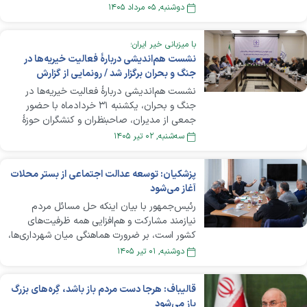
زمینه بازگشت کشور به جایگاه شایسته تاریخی
دوشنبه, ۰۵ مرداد ۱۴۰۵
خود در عرصه تولید علم و فناوری را فراهم کنید.
حضور خیرین و حامیان دانشگاه‌ها نشان می‌دهد
با میزبانی خیر ایران؛
مسیر توسعه علمی کشور، مسیری جمعی است و
نشست هم‌اندیشی دربارۀ فعالیت خیریه‌ها در
دغدغه‌مندان پیشرفت ایران در این راه تنها
جنگ و بحران برگزار شد / رونمایی از گزارش
نیستند.
فعالیت خیریه‌ها در جنگ تحمیلی چهل‌روزه
نشست هم‌اندیشی دربارۀ فعالیت خیریه‌ها در
جنگ و بحران، یکشنبه ۳۱ خردادماه با حضور
جمعی از مدیران، صاحبنظران و کنشگران حوزۀ
نیکوکاری و با همت مجموعۀ خیر ایران برگزار شد.
سه‌شنبه, ۰۲ تير ۱۴۰۵
در این نشست، گزارش تحقیقی دربارۀ فعالیت
خیریه‌ها و مراکز نیکوکاری در جنگ تحمیلی
پزشکیان: توسعه عدالت اجتماعی از بستر محلات
چهل‌روزه، همراه با پیشنهادات کاربردی و سیاستی
آغاز می‌شود
خیر ایران ارائه شد و حاضران دربارۀ آن به تبادل
نظر پرداختند.
رئیس‌جمهور با بیان اینکه حل مسائل مردم
نیازمند مشارکت و هم‌افزایی همه ظرفیت‌های
کشور است، بر ضرورت هماهنگی میان شهرداری‌ها،
مساجد، مدارس، دانشگاه‌ها، گروه‌های جهادی و
دوشنبه, ۰۱ تير ۱۴۰۵
سازمان‌های مردم‌نهاد برای شناسایی و رفع
مشکلات محلات تأکید کرد.
قالیباف: هرجا دست مردم باز باشد، گِره‌های بزرگ
باز می‌شود