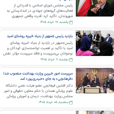
رئیس مجلس شورای اسلامی با قدردانی از
فعالیت‌های گروه‌های جهادی در امدادرسانی به
شهروندان، تأکید کرد: قدرت واقعی جمهوری
اسلامی در روحیه جهادی مردم نهفته است و هر
يکشنبه, ۱۷ خرداد ۱۴۰۵
جا دست مردم باز باشد، گره‌های بزرگ باز
می‌شود.
بازدید رئیس جمهور از بنیاد خیریه روشنای امید
رئیس‌جمهور در بازدید از بنیاد خیریه روشنای
امید با تأکید بر اهمیت توانمندسازی کودکان و
نوجوانان بی‌سرپرست و فاقد سرپرست مؤثر، نقش
خیرین و سازمان‌های مردم‌نهاد را در تکمیل
دوشنبه, ۱۱ خرداد ۱۴۰۵
زنجیره حمایت اجتماعی از این فرزندان کلیدی
دانست و خواستار گسترش همکاری میان دولت،
سرپرست امور خیرین وزارت بهداشت منصوب شد/
نهادهای حمایتی و خیرین برای فراهم‌سازی
«فرهانچی» به جای «حیدری‌پور» آمد
فرصت‌های آموزشی، مهارتی و اشتغال‌آفرین شد؛
فرصتی که به گفته او می‌تواند زمینه‌ساز آینده‌ای
دکتر افشین فرهانچی عضو هیئت علمی دانشگاه
مستقل، عزتمند و امیدبخش برای این کودکان
علوم پزشکی همدان با حکم معاون حقوقی و امور
باشد.
مجلس وزارت بهداشت، درمان و آموزش پزشکی
به عنوان سرپرست اداره‌کل سازمان‌های مردم‌نهاد
سه‌شنبه, ۰۵ خرداد ۱۴۰۵
و خیرین سلامت منصوب شد.