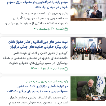
مردم باید با صرفه‌جویی در مصرف انرژی، سهم
خود را در میدان ایفا کنند
رئیس‌جمهور در نشست بررسی طرح
«محله‌محوری و مسجدمحوری»با تأکید بر
ضرورت استفاده حداکثری از ظرفیت‌های مردمی،
نهادهای محلی، خیرین، هیئت‌های مذهبی و
يکشنبه, ۲۰ ارديبهشت ۱۴۰۵
گروه‌های اجتماعی، سه محور اصلی «مشارکت
مردم در صرفه‌جویی اقتصادی»، «مدیریت و
ثبت سمن‌های بین‌المللی؛ راهکار حقوق‌دانان
تعدیل سطح توقعات عمومی در شرایط جنگ
برای پیگرد حقوقی جنایت‌های جنگی در ایران
اقتصادی» و «جذب سرمایه‌گذاری و مشارکت
گروهی از حقوق‌دانان و اعضای هیئت‌علمی
مردمی برای آبادانی کشور» را از اولویت‌های مهم
دولت برشمرد.
دانشکده‌های حقوق در نشستی تخصصی با هدف
روشنگری در مسیر پیگیری‌های حقوقی جنایت
جنگی در جنگ تحمیلی سوم، با تأکید بر
پنجشنبه, ۱۷ ارديبهشت ۱۴۰۵
محدودیت‌های سازوکار‌های حقوق بین‌الملل،
خواستار ثبت سمن‌های بین‌المللی برای پیگیری
رئیس مجلس در دومین پیام به مردم:
جنایت‌های جنگی در روز‌های جنگ تحمیلی شدند.
در شرایط فعلی مؤثرترین کمک به کشور
«صرفه‌جویی» است / بسیجیان پیگیر مشکلات
مردم باشند و واسطۀ میان مسئولان دولتی و
دکتر محمدباقر قالیباف، رئیس مجلس شورای
خیرین شوند
اسلامی، در دومین پیام صوتی خود به مردم