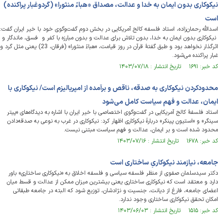
نیکوکاری بدون ایمان به خدا و عدالت، مصداق «هباءً منثورا» (گردوغبار پراکنده)
است
اسدالله رحمان‌زاده، استاد فلسفه کالج آمریکایی در بخش دوم گفت‌وگوی خود با خیر ایران گفت:
نیکوکاری بدون ایمان به خدا، بدون تلاش برای عدالت و بدون مبارزه با کفر و فسق، ماندگار و
اثرگذار نخواهد بود و طبق گفتۀ قرآن در روز قیامت، «هباءً منثورا» (فرقان، 23) یعنی مثل گرد و
غبار پراکنده می‌شود.
کد خبر: ۱۶۹۱ تاریخ انتشار : ۱۴۰۳/۰۷/۱۸
محدودکردن نیکوکاری به صدقه، ناقص و برآمده از امپریالیزم است/ نیکوکاری‌‎ با
ایمان، عدالت و فهم سیاست کامل می‌شود
استاد فلسفۀ کالج آمریکایی در گفت‌وگوی اختصاصی با خیر ایران با اشاره به دیدگاه‌های «پیتر
سینگر» و «استیون پینکر» دربارۀ نیکوکاری اظهار کرد: نیکوکاری در غرب به نوعی به صدقه‌دادن
محدود شده است و بر ایمان، عدالت و فهم سیاست مبتنی نیست.
کد خبر: ۱۶۷۸ تاریخ انتشار : ۱۴۰۳/۰۷/۱۶
جامعه، نیازمند نیکوکاریِ ساختاری است
دکتر سیدسلمان صفوی از منظر فلسفه سیاسی و فلسفه اخلاق به «نیکوکاری ساختاری» باور
دارد و معتقد است که نیکوکاری ساختاری یعنی بیشترین میزان ممکن از عدالت و قسط میان
اعضای جامعه، فارغ از دیانت، جنسیت و نژادشان، توزیع شود که البته در جامعه طبقاتی
امکان تحقق نیکوکاری ساختاری وجود ندارد.
کد خبر: ۱۵۱۵ تاریخ انتشار : ۱۴۰۳/۰۶/۰۳