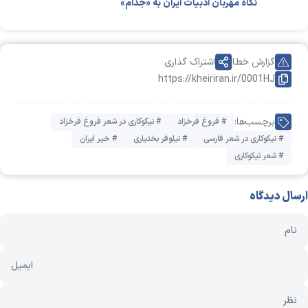
نگاه مهربان ادبیات ایران به «جذام»
گزارش خطا
اشتراک گذاری
https://kheiriran.ir/0001HJ
برچسب‌ها:
# فروغ فرخزاد
# نیکوکاری در شعر فروغ فرخزاد
# نیکوکاری در شعر فارسی
# نیلوفر بختیاری
# خیر ایران
# شعر نیکوکاری
ارسال دیدگاه