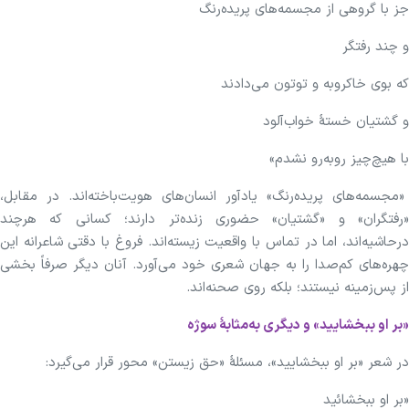
جز با گروهی از مجسمه‌های پریده‌رنگ
و چند رفتگر
که بوی خاکروبه و توتون می‌دادند
و گشتیان خستهٔ خواب‌آلود
با هیچ‌چیز روبه‌رو نشدم»
«مجسمه‌های پریده‌رنگ» یادآور انسان‌های هویت‌باخته‌اند. در مقابل،
«رفتگران» و «گشتیان» حضوری زنده‌تر دارند؛ کسانی که هرچند
درحاشیه‌اند، اما در تماس با واقعیت زیسته‌اند. فروغ با دقتی شاعرانه این
چهره‌های کم‌صدا را به جهان شعری خود می‌آورد. آنان دیگر صرفاً بخشی
از پس‌زمینه نیستند؛ بلکه روی صحنه‌اند.
«
بر
او ببخشایید» و دیگری به‌مثابهٔ سوژه
در شعر «بر او ببخشایید»، مسئلهٔ «حق زیستن» محور قرار می‌گیرد:
«بر او ببخشائید