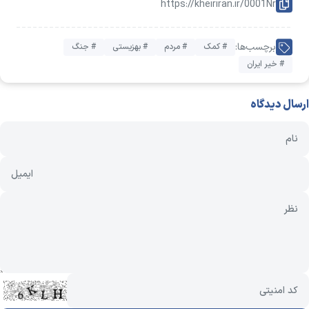
https://kheiriran.ir/0001Nr
برچسب‌ها:
# کمک
# مردم
# بهزیستی
# جنگ
# خیر ایران
ارسال دیدگاه