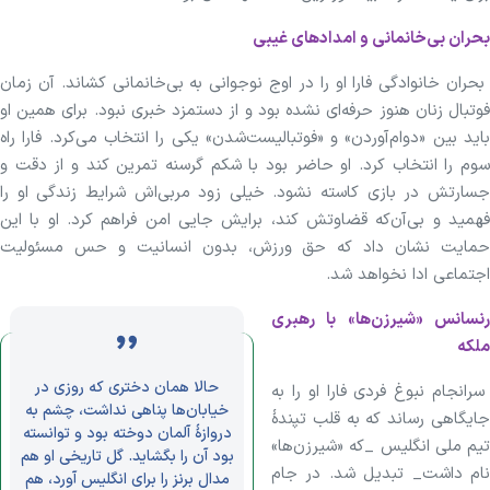
بحران بی‌خانمانی و امداد‌های غیبی
بحران خانوادگی فارا او را در اوج نوجوانی به بی‌خانمانی کشاند. آن زمان
فوتبال زنان هنوز حرفه‌ای نشده بود و از دستمزد خبری نبود. برای همین او
باید بین «دوام‌آوردن» و «فوتبالیست‌شدن» یکی را انتخاب می‌کرد. فارا راه
سوم را انتخاب کرد. او حاضر بود با شکم گرسنه تمرین کند و از دقت و
جسارتش در بازی کاسته نشود. خیلی زود مربی‌اش شرایط زندگی او را
فهمید و بی‌آن‌که قضاوتش کند، برایش جایی امن فراهم کرد. او با این
حمایت نشان داد که حق ورزش، بدون انسانیت و حس مسئولیت
اجتماعی ادا نخواهد شد.
رنسانس «شیرزن‌ها» با رهبری
ملکه
حالا همان دختری که روزی در
سرانجام نبوغ فردی فارا او را به
خیابان‌ها پناهی نداشت، چشم به
جایگاهی رساند که به قلب تپندهٔ
دروازهٔ آلمان دوخته بود و توانسته
تیم ملی انگلیس _که «شیرزن‌ها»
بود آن را بگشاید. گل تاریخی او هم
نام داشت_ تبدیل شد. در جام
مدال برنز را برای انگلیس آورد، هم