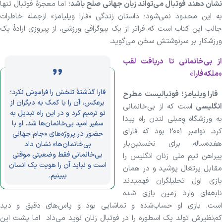
شان دهند فوتبال می‌تواند زبان جهانی صلح باشد
؛ اما معجزهٔ فوتبال تنها
به این محدود نمی‌شود؛ داستان زندگی «فارا ویلیامز» ازجمله خاطرات
جالب این کتاب است که فراتر از یک بیوگرافی ورزشی، از پیروزی ارادهٔ یک
ورزشکار بر سرنوشتش سخن می‌گوید.
از بی‌خانمانی تا دریافت لقب
«ملکه‌فارا»
فارا گذشتهٔ تلخش را فراموش نکرد؛
فارا ویلیامز؛ فوتبالیست مطرح
برعکس، آن را با کمک به دیگران از
انگلیسی
است که از بی‌خانمانی
نو ترمیم کرد و در این راه تبدیل به
به ورزشگاه وِمبلی لندن راه پیدا
سفیر امید بی‌خانمان‌ها شد. او با
کرد. نوامبر ۲۰۰۱ بود که فارای
حضور در پروژه‌های «جام جهانی
هفده‌ساله برای نخستین‌بار
بی‌خانمان‌ها» نشان داد
بی‌خانمانی فقط وضعیتی موقتی
پیراهن تیم ملی زنان انگلیس را
است و نباید آن را هویت یک انسان
مقابل پرتغال پوشید و در همان
ببینیم.
بازی اول تحلیلگران فهمیدند
نابغه‌ای وارد زمین بازی شده
است. بازی او حساب‌شده و تماشایی بود و پاس‌های دقیق و دید
کم‌نظیرش تولد یک اسطوره را در فوتبال زنان نوید می‌داد اما پشت این