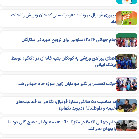
پیروزی فوتبال بر رقابت؛ فوتبالیستی که جان رقیبش را نجات
داد
جام جهانی ۲۰۲۶؛ سکویی برای ترویج مهربانیِ ستارگان
اهدای پیراهن ورزشی به کودکان یتیم‌خانه‌ای در «کنگو» توسط
پزشک ایرانی
حرکت تحسین‌برانگیز هواداران ژاپن سوژه جام جهانی شد
به مناسبت ۵۰ سالگی ستارۀ فوتبال: نگاهی به فعالیت‌های
خیریه و داوطلبانۀ «دیوید بکهام»
جام جهانی ۲۰۲۶ در مکزیک؛ ائتلاف معترضان: هیچ گلی درد ما
را پنهان نمی‌کند