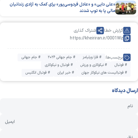
«علی دایی» و «عادل فردوسی‌پور» برای کمک به آزادی زندانیان
مالی پا به توپ شدند
گزارش خطا
اشتراک گذاری
https://kheiriran.ir/0001Wz
برچسب‌ها:
# فارا ویلیامز
# جام جهانی ۲۰۲۶
# جام جهانی
# فوتبال
# نیکوکاری و ورزش
# فوتبال و نیکوکاری
# فوتبالیست های نیکوکار جهان
# خیر ایران
# فوتبال انگلیس
ارسال دیدگاه