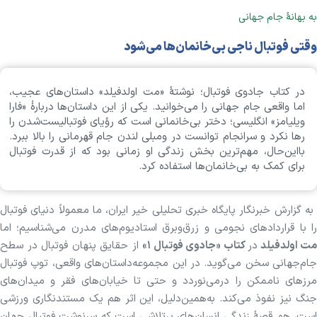
به بهانهٔ جام جهانی
وقتی فوتبال ناجی بی‌خانمان‌ها می‌شود
در کتاب جادوی فوتبال؛ نوشتهٔ «مت اولدفیلد» داستان‌های عجیب،
اما واقعی جام جهانی را می‌خوانید. یکی از این داستان‌ها دربارهٔ «فارا
ویلیامز» انگلیسی؛ دختر بی‌خانمانی است که رؤیای فوتبالیست‌شدن را
رها نکرد و سرانجام توانست در ومبلی لندن جام قهرمانی را بالا ببرد.
بااین‌حال، مهم‌ترین بخش زندگی‌ او زمانی بود که از قدرت فوتبال
برای کمک به بی‌خانمان‌ها استفاده کرد.
به گزارش خبرنگار پایگاه خبری تحلیلی خیر ایران، ما معمولاً دنیای فوتبال
را با قرارداد‌های نجومی و زرق‌وبرق استادیوم‌های مدرن می‌شناسیم؛ اما
مت اولدفیلد
در
کتاب «جادوی فوتبال ۱»
از حقایق پنهان فوتبال در سطح
جام‌جهانی سخن می‌گوید. در این مجموعه‌داستان‌های واقعی، توپ فوتبال
مرز‌های ناممکن را درمی‌نوردد و حتی تا خیابان‌های فقر و میدان‌های
جنگ نیز نفوذ می‌کند. به‌همین‌دلیل، این اثر هم یک مستندنگاری ورزشی
است، هم قصهٔ زندگی انسان‌های پرتلاشی است که سرنوشت فوتبالِ جهان