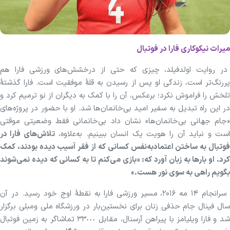
میراث نیکوکاری فارا در فوتبال
در روایت اولدفیلد، چیزی که حتی از درخشش‌های ورزشی فارا هم
پررنگ‌تر است، زندگی او پس از رسیدن به قلهٔ موفقیت است. فارا گذشتهٔ
تلخش را فراموش نکرد؛ برعکس، آن را با کمک به دیگران از نو ترمیم کرد و
در این راه تبدیل به سفیر امید بی‌خانمان‌ها شد. او با حضور در پروژه‌های
«جام جهانی بی‌خانمان‌ها» نشان داد بی‌خانمانی فقط وضعیتی موقتی
ست و نباید آن را هویت یک انسان ببینیم. به‌علاوه،
تلاش‌های فارا در
فوتبال به ساختن اعتمادبه‌نفس کسانی که از فقر آسیب دیده بودند، کمک
کرد. او بار‌ها به زبان آورد که: «بازی می‌کنم تا به کسانی که دیده نمی‌شوند
بگویم راهی به سوی نور هست.»
سرانجام ۱۴ مه ۲۰۱۶، مسیر ورزشی فارا به نقطهٔ اوج خود رسید. در آن
سال فینال جام حذفی زنان برای نخستین‌بار در ورزشگاه ملی ومبلی برگزار
شد و فارا ویلیامز با پیراهن آرسنال، مقابل ۳۳٠٠٠ تماشاگر به زمین فوتبال