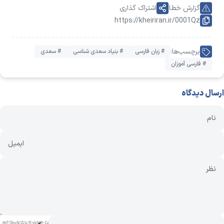
گزارش خطا
اشتراک گذاری
https://kheiriran.ir/0001Qz
برچسب‌ها:
# زبان فارسی
# بنیاد سعدی شناسی
# سعدی
# فارسی آموزان
ارسال دیدگاه