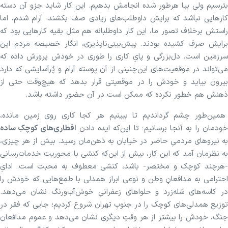
بترسیم ولی بیا هرطور شده انجامش بدهیم. این کار شاید جزو آن دسته
کار‌هایی نباشد که برایش داوطلب‌های زیادی صف بکشند. آرام شدم، اما
راستش برخلاف تصور ما، این کار داوطلبانه هم مثل بقیه کار‌هایی بود که
برایش صرف کشیده بودند. پیش‌بینی‌ناپذیری، انگار خصیصه مردم این
سرزمین است. دل‌بزرگی و پایِ کاری را طوری در خودش پرورش داده که
می‌تواند در موقعیت‌های این‌چنینی از آن پوسته آرام و پُرآسایشی که دارد
بیرون بیاید و خودش را در موقعیتی قرار بدهد که هیچ‌وقت حتی از
ذهنش هم خطور نکرده که ممکن است در آن حضور داشته باشد.
همین‌طور چشم گرداندیم تا ببینیم هر کجا کاری روی زمین مانده،
ودمان را به آنجا برسانیم؛ تا این‌که ایده دادن
افطاری‌های کوچکِ ساده
به نیرو‌های مردمیِ حاضر در خیابان به ذهن‌مان رسید. بیش از هر چیزی،
به نظرمان آمد که این کار، بیش از این‌که کنشی با محوریت خدمات‌رسانی
-هرچند کوچک و مختصر- باشد، کنشی معطوف به محبت است. ادایِ
احترامی به مدافعانِ وطن و نوعی ابراز همدلی با طمع‌هایی که خودش را
در کاسه‌های شله‌زرد و حلوا‌های زعفرانیِ خوش‌آب‌ورنگ نشان می‌دهد.
توزیع همدلی‌های کوچک را در جنوبِ تهران شروع کردیم؛ جایی که فقر در
جنگ، خودش را بیشتر از هر وقتِ دیگری نشان می‌دهد و عموم مدافعان