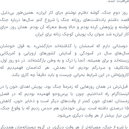
مراقبت کنند.
روز دومِ جنگ، گوشه دفترم نوشتم «پای کار ایران». همین‌طور بی‌دلیل.
قصد داشتم یادداشت‌های روزانه جنگ را شروع کنم. سال‌ها درباره جنگ
نوشته و پژوهش کرده بودم و حالا وسطِ معرکه آن بودم. همان روز، «پایِ
کار ایران» شد عنوان یک پویش کوچک زنانه برای ایران.
دوستانی دارم که اسمشان را گذاشته‌اند «بازگشتی». به قول خودشان
سال‌های سال در آسودگی و آسایش کشور‌های اروپایی و آمریکایی
زیسته‌اند و برای همیشه، آنجا را ترک و به وطن بازگشته‌اند. در دو روز اول،
بلاتکلیف و سردرگم بودیم، اما بعدش، هر کداممان فهمیدیم که
کارویژه‌اش در این شرایط بحرانی چیست و باید دقیقاً چه کاری بکند.
قبل‌ترش در همان روز‌هایی که زمزمۀ جنگ بود، پویش اهدای خون را در
اینستاگرام راه انداختیم، چون با پرس‌وجو فهمیده بودیم که در فصل
زمستان، اهدای خون کمتر از وقت‌های دیگر است و ذخایر خون، کاهش
۱۵ درصدی داشته است. پیشِ خودمان هم حدس زدیم که با وقوع جنگ،
این نیاز بیشتر از هر وقتِ دیگری می‌شود.
با شروع جنگ، مصرانه‌تر از هر وقتِ دیگری، در گروه دوستانه‌مان همدیگر