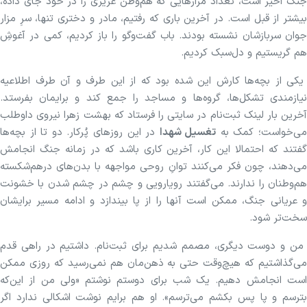
جنگ اخیر است، تعداد مزار‌هایی که هم‌وطن عزیز‌ی را در خود جای داده،
بیشتر از قبل است. در آخرین باری که رفتیم، مادر و دختری تنها، سرِ مزار
جوان سربازشان نشسته بودند. باب گفت‌و‌گو را باز کردیم، کمی در آغوشِ
هم گریستیم و دل‌سبک کردیم.
یکی از بچه‌ها کارش این شده بود که از این طرف و آن طرف اطلاعیه
نیازمندی تشکل‌ها، گروه‌ها و مساجد را جمع کند و برایمان بفرستد.
آخرین بار لینک ثبت‌نام در سایتی را فرستاد که بهشت زهرا نیروی داوطلب
ی‌خواست؛ کمک به
تغسیل شهدا
در این روز‌های پُرکار. دو تا از بچه‌ها
گفتند که احتمالا این کار، آخرین کاری باشد که در زمانه جنگ انجامش
می‌دهند، چون فکر می‌کنند توانِ روحی مواجهه با بدن‌های درهم‌شکسته
هم‌وطنان را ندارند. می‌گفتند رویارویی و چشم در چشم شدن با خشونت
و عریانی جنگ، ممکن است آنها را از پا بیندازد و ادامه مسیر برایشان
سخت‌تر شود.
من و دوست دیگری، مصمم شدیم برای ثبت‌نام. داشتیم در راهی قدم
می‌گذاشتیم که هیچ‌وقت حتی به ذهن‌مان هم نمی‌رسید که روزی ممکن
است انجامش دهیم. یک شب برای دوستم نوشتم «ولی من از این‌که
بترسم و پا پس بکشم می‌ترسم». او هم برایم نوشت اشکالی ندارد اگر