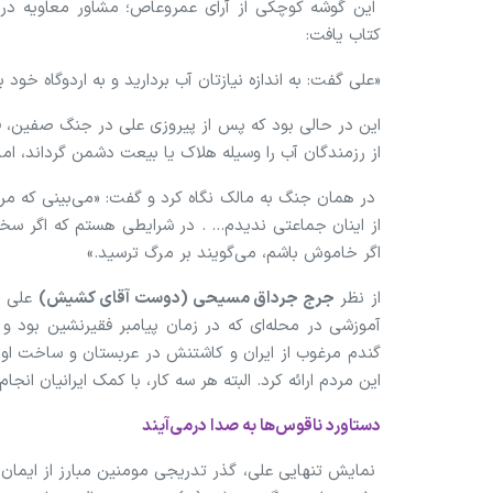
این گوشه کوچکی از آرای عمروعاص؛ مشاور معاویه دربا
کتاب یافت:
«علی گفت: به اندازه نیازتان آب بردارید و به اردوگاه خود ب
این در حالی بود که پس از پیروزی علی در جنگ صفین، ف
از رزمندگان آب را وسیله هلاک یا بیعت دشمن گرداند، ام
در همان جنگ به مالک نگاه کرد و گفت: «می‌بینی که مر
از اینان جماعتی ندیدم... . در شرایطی هستم که اگر س
اگر خاموش باشم، می‌گویند بر مرگ ترسید.»
از نظر
جرج جرداق مسیحی (دوست آقای کشیش)
علی با
آموزشی در محله‌ای که در زمان پیامبر فقیرنشین بود و
گندم مرغوب از ایران و کاشتنش در عربستان و ساخت اولین
این مردم ارائه کرد. البته هر سه کار، با کمک ایرانیان انج
دستاورد ناقوس‌ها به صدا درمی‌آیند
نمایش تنهایی علی، گذر تدریجی مومنین مبارز از ایمان به