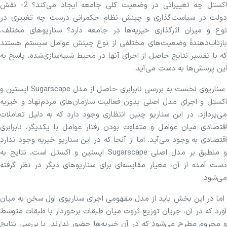
اکستل چه تغییراتی در وضعیت کلی جامعه ایجاد می‌کند؟ 2- نقش
دولت در سیاست‌گذاری و چینش نظام حکمرانی درست چه تغییری در
نوع و میزان اثرگذاری خیریه‌ها در جامعه دارد؟ سناریوهای مختلف،
بازتاب‌دهندۀ وضعیت‌های مختلفی از نوع چینش عوامل سیستم‌ هستند
که با تفسیر نتایج حاصل از اجرای آنها در محیط شبیه‌سازی‌شده، پاسخ به
این پرسش‌ها به دست می‌آید.
سناریوی نخست به بررسی نابرابری حاصل از مدل Sugarscape اپستین و
اکستل و اجرای مدل اصلی بدون فعالیت سازمان‌های مردم‌نهاد و خیریه
می‌پردازد. در این سناریو چنین انتظاری وجود دارد که به دلیل تعاملات
اقتصادی میان عوامل و متفاوت بودن رفتار عوامل با یکدیگر، نابرابری
اقتصادی به وجود می‌آید. اما از آنجا که در این سناریو خیریه وجود ندارد
و منطبق بر مدل اصلی Sugarscape اپستین و اکستل است، نتایج به
دست آمده از آن، معیار مقایسه‌ای برای سناریوهای دیگر در نظر گرفته
می‌شود.
اما در این بخش باید از مدل مفهومی اجرای سناریوی اول سخن به میان
آورد که در آن، جریان توزیع ثروت میان طبقات برخوردار با طبقات متوسط
و محروم مطرح می‌شود که در آن خیریه‌ها حضور ندارند. با بررسی نتایج