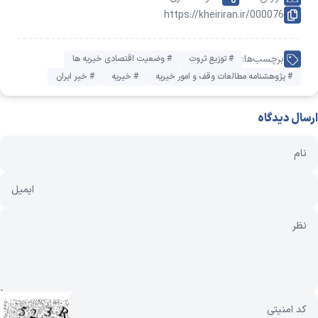
https://kheiriran.ir/000076
برچسب‌ها:
# توزیع ثروت
# وضعیت اقتصادی خیریه ها
# پژوهشنامه مطالعات وقف و امور خیریه
# خیریه
# خیر ایران
ارسال دیدگاه