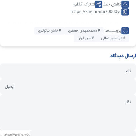
گزارش خطا
اشتراک گذاری
https://kheiriran.ir/0000yc
برچسب‌ها:
# محمدمهدی جعفری
# نشان نیکوکاری
# در مسیر تعالی
# خیر ایران
ارسال دیدگاه