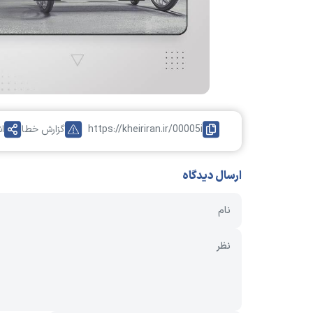
https://kheiriran.ir/00005i
گزارش خطا
ا
ارسال دیدگاه