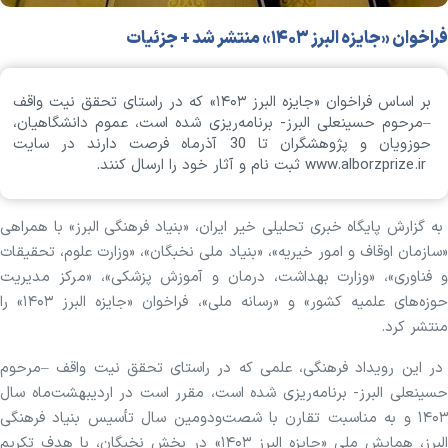
فراخوان «جایزه البرز ۱۴۰۳» منتشر شد + جزئیات
بر اساس فراخوان «جایزه البرز ۱۴۰۳» که در راستای تحقق نیت واقف
–مرحوم حسینعلی البرز- برنامه‌ریزی شده است، عموم دانشگاهیان،
حوزویان و پژوهشگران تا 30 آذرماه فرصت دارند در سایت
www.alborzprize.ir ثبت نام و آثار خود را ارسال کنند.
به گزارش پایگاه خبری تحلیلی خیر ایران، «بنیاد فرهنگی البرز» با همراهی
«سازمان اوقاف و امور خیریه»، «بنیاد ملی نخبگان»، «وزارت علوم، تحقیقات
و فناوری»، «وزارت بهداشت، درمان و آموزش پزشکی»، «مرکز مدیریت
حوزه‌های علمیه کشور» و «رسانه ملی»، فراخوان «جایزه البرز ۱۴۰۳» را
منتشر کرد.
در این رویداد فرهنگی، علمی که در راستای تحقق نیت واقف –مرحوم
حسینعلی البرز- برنامه‌ریزی شده است، مقرر است در اردیبهشت‌ماه سال
۱۴۰۳ و به مناسبت تقارن با شصت‌ودومین سال تأسیس بنیاد فرهنگی
البرز، همایش ملی «جایزه البرز ۱۴۰۳» در بخش نخبگان، با هدف تکریم