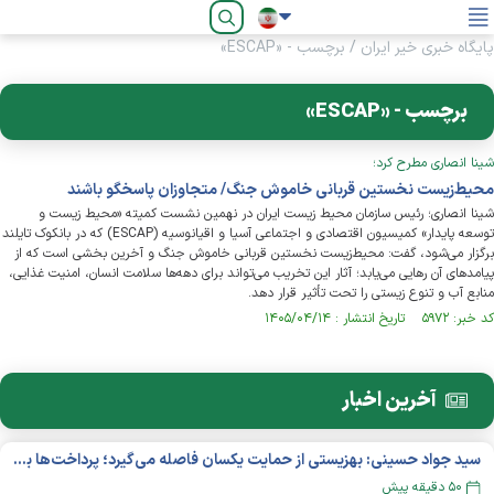
فارسی
پایگاه خبری خیر ایران
/
برچسب - «ESCAP»
برچسب - «ESCAP»
شینا انصاری مطرح کرد؛
محیط‌زیست نخستین قربانی خاموش جنگ/ متجاوزان پاسخگو باشند
شینا انصاری؛ رئیس سازمان محیط زیست ایران در نهمین نشست کمیته «محیط زیست و
توسعه پایدار» کمیسیون اقتصادی و اجتماعی آسیا و اقیانوسیه (ESCAP) که در بانکوک تایلند
برگزار می‌شود، گفت: محیط‌زیست نخستین قربانی خاموش جنگ و آخرین بخشی است که از
پیامدهای آن رهایی می‌یابد؛ آثار این تخریب می‌تواند برای دهه‌ها سلامت انسان، امنیت غذایی،
منابع آب و تنوع زیستی را تحت تأثیر قرار دهد.
کد خبر: ۵۹۷۲ تاریخ انتشار : ۱۴۰۵/۰۴/۱۴
آخرین اخبار
سید جواد حسینی: بهزیستی از حمایت یکسان فاصله می‌گیرد؛ پرداخت‌ها بر اساس نوع معلولیت و میزان نیاز تغییر می‌کند
۵۰ دقیقه پیش