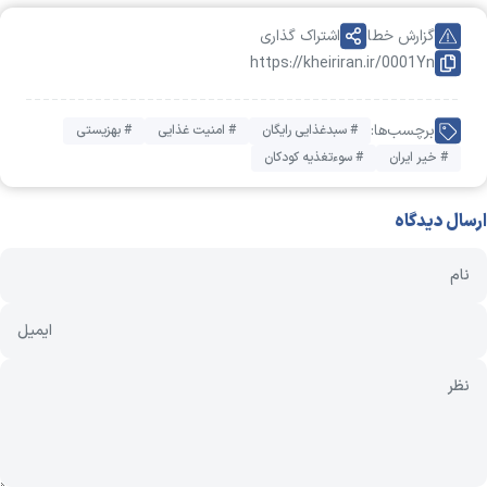
گزارش خطا
اشتراک گذاری
https://kheiriran.ir/0001Yn
برچسب‌ها:
# سبدغذایی رایگان
# امنیت غذایی
# بهزیستی
# خیر ایران
# سوءتغذیه کودکان
ارسال دیدگاه