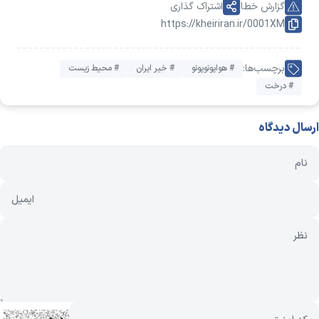
گزارش خطا
اشتراک گذاری
https://kheiriran.ir/0001XM
برچسب‌ها:
# هواپونوپونو
# خیر ایران
# محیط زیست
# درخت
ارسال دیدگاه