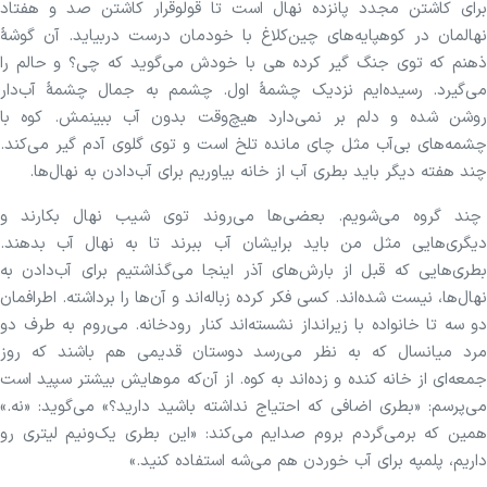
برای کاشتن مجدد پانزده نهال است تا قولوقرار کاشتن صد و هفتاد
نهالمان در کوهپایه‌های چین‌کلاغ با خودمان درست دربیاید. آن گوشهٔ
ذهنم که توی جنگ گیر کرده هی با خودش می‌گوید که چی؟ و حالم را
می‌گیرد. رسیده‌ایم نزدیک چشمهٔ اول. چشمم به جمال چشمهٔ آب‌دار
روشن شده و دلم بر نمی‌دارد هیچ‌وقت بدون آب ببینمش. کوه با
چشمه‌های بی‌آب مثل چای مانده تلخ است و توی گلوی آدم گیر می‌کند.
چند هفته دیگر باید بطری آب از خانه بیاوریم برای آب‌دادن به نهال‌ها.
چند گروه می‌شویم. بعضی‌ها می‌روند توی شیب نهال بکارند و
دیگری‌هایی مثل من باید برایشان آب ببرند تا به نهال آب بدهند.
بطری‌هایی که قبل از بارش‌های آذر اینجا می‌گذاشتیم برای آب‌دادن به
نهال‌ها، نیست شده‌اند. کسی فکر کرده زباله‌اند و آن‌ها را برداشته. اطرافمان
دو سه تا خانواده با زیرانداز نشسته‌اند کنار رودخانه. می‌روم به طرف دو
مرد میانسال که به نظر می‌رسد دوستان قدیمی هم باشند که روز
جمعه‌ای از خانه کنده‌ و زده‌اند به کوه. از آن‌که موهایش بیشتر سپید است
می‌پرسم: «بطری اضافی که احتیاج نداشته باشید دارید؟» می‌گوید: «نه.»
همین که برمی‌گردم بروم صدایم می‌کند: «این بطری یک‌و‌نیم لیتری رو
داریم، پلمپه برای آب خوردن هم می‌شه استفاده کنید.»