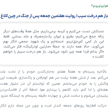
هواپونوپونو۲
باز هم درخت سیب؛ روایت هفتمین جمعه پس از جنگ در چین‌کلاغ
دستکش دست می‌کنیم و کیسه برمی‌داریم، مثل همهٔ وقت‌های دیگر
زباله جمع می‌کنیم؛ بطری و لیوان یک‌بارمصرف و جلد بستنی. فقط
این بار کمی کم‌رمق‌تریم، خسته‌ایم و یک شهود جمعی انگار بهم
می‌گوید، حالا همه دارند به جملهٔ «مارتین لوترکینگ» فکر می‌کنند:
«اگر بدانم فردا همه چیز نابود می‌شود، باز هم درخت سیبم را خواهم
کاشت.»
بالأخره رسیده‌ام به هفتهٔ هفتم. به‌جان‌کندن خودم را از تخت بلند
می‌کنم. بعد از شش هفته پشت سرِ هم کوه‌رفتن و پاک‌سازی طبیعت این
واکنش را به خودم می‌بخشم. همین که توانستم آن نذر دشوار هفت
هفته‌ای را ادا کنم، باید کلاهم را بیندازم هوا. لحظهٔ آخر از فلاسک‌بردن
پشیمان می‌شوم و ساعت شش و چهارده دقیقه رسیده‌ام به ایستگاه مترو.
حرکت قطارها روزهای جمعه کندتر است و چون من عجله دارم انگار