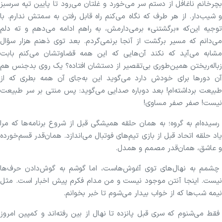
بچرخانم ناغافل از دستم سر می‌خورد و غلتان می‌رود تا پایین تپه سرسبز
و شیب‌دار. از هر طرف که نگاه می‌کنم راه قابل رفتن به سمتش ندارم. با
توجیه این‌که «برگشتنی» برمی‌دارمش، به راهم ادامه می‌دهم و ته دلم
می‌دانم که مسیر برگشت از آنجا برنمی‌گردم. بعد توی ذهنم هزار سؤال
مشابه می‌آید که نکند آن‌هایی که این همه قضاوتشان می‌کنم بابت
زباله‌ریختن همین‌طوری بی‌تقصیر از دستشان افتاده؟ یک روی بدجنس هم
آن دورها برای خودش دارد می‌گوید این به‌جای آن همه بطری که از
طبیعت برداشته‌ام! بعد دوباره صدایی می‌گوید: پس منتی بر سر طبیعت
نیست! صفر صفر مساوی!
رسیده‌ام به گروه؛ به همان حلقه همیشگی قبل از شروع برنامه‌ها که مرا
یاد حلقه اتحاد قبل از بازی تیم‌های فوتبال می‌اندازد. همان‌قدر قسم‌خورده
و عاشق، همان‌قدر مصمم و همدل.
چشمم به نهال‌های توی آغوش‌هاست، اما گوشم به گوش‌دادن حرف‌ها
نیست. اینجا آنتن موجود نیست و من مدام فکرم پیش اخبار است. مثل
نیمه شب‌ها که از خواب بیدار می‌شوم تا خبر بخوانم.
‌فقط می‌شنوم که سری قبل پانزده تا نهال از بین رفته‌اند و کمپین امروز