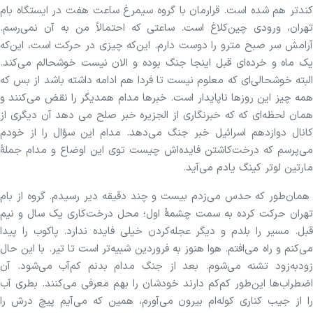
کندتر هم شده است. قرارمان با گروه سیمرغ ساعت هفت در ایستگاه بام
تهران، ورودی چین‌کلاغ است. ساعتی که احتمالاً من به آن نمی‌رسم.
آرامش سر صبح مترو را دوست دارم. این‌که چیزی در حرکت است، این‌که
یک ماه و خرده‌ای قبل اینجا جنگ بوده و الان نیست خوشحالم می‌کند.
البته خوشحالی‌ای که معلوم نیست تا فردا هم ادامه داشته باشد از بس که
همه چیز این روزها ناپایدار است. خبرها مدام همدیگر را نقض می‌کنند و
همان لحظه‌ای که که خبرنگاری از الجزیره خبر صلح می دهد آن دیگری از
کانال دوازدهم اسرائیل خبر جنگ می‌دهد. مدام این سؤال را از خودم
می‌پرسم که درخت‌کاشتن فایده‌اش چیست توی این اوضاع و مدام جملهٔ
مارتین لوتر کینگ یادم می‌آید.
همان‌طور که حدس می‌زدم بیست و چند دقیقه دیر رسیدم. گروه از بام
تهران حرکت کرده به سمت چشمهٔ اول؛ محل درخت‌کاری یک سال و نیم
قبل. مسیر را بلدم و دیگر عجله‌کردن خیلی فایده‌ ندارد. پاکوب را پیدا
می‌کنم و راه می‌افتم. هوا هنوز به فروردین شبیه‌تر است تا تیر. با این حال
زود‌به‌زود تشنه می‌شوم. بعد از جنگ مدام بدنم کم‌آب می‌شود. آن
اضطراب‌ها این‌طور کم‌کم دارند خودشان را بهم معرفی می‌کنند. بطری آب
را از جیب کناری کوله‌ام بیرون می‌آورم، همین که می‌آیم پیچ درش را