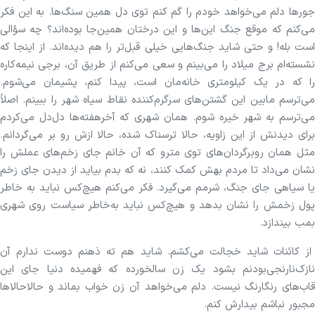
جورها دلم می‌خواهد خودم را گم کنم توی دل همین سنگ‌ها. به این فکر
می‌کنم که موقع جنگ این‌ها و این درختان همین‌جا بوده‌اند؟ چه سؤالی
است بله! و حتی شاید جنگ‌هایی خیلی قبل‌تر را هم دیده‌اند. از اینجا که
نشسته‌ام برج میلاد را می‌بینم و سعی می‌کنم از طریق آن، برجی نیمه‌کاره
را که در یک کیلومتری خانه‌مان است، پیدا کنم، پشیمان می‌شوم.
می‌ترسم مابین این گشتن‌های سرگرم‌کننده نقاط سیاه شهر را ببینم. اصلاً
می‌ترسم به شهر خیره شوم. همان شهری که آخرهفته‌ها دل‌دل می‌کردم
برای دیدنش از این زاویه، حالا ترسناک شده، حالا ازش رو بر می‌گردانم.
مثل همان روبرگردان‌های توی مترو که آن خانم جای زخم‌های عملش را
نشان می‌داد تا مردم بهش کمک کنند، نه که بدم بیاید از دیدن جای زخم
یا سیاهی جای جنگ، شرمم می‌گیرد. فکر می‌کنم هیچ‌کس نباید به خاطر
پول زخمش را نشان بدهد و هیچ‌کس نباید به‌خاطر سیاست روی شهری
بمب بیندازد.
از کائنات شاید خجالت می‌کشم. شاید هم ته ذهنم دوست ندارم آن
نازک‌نارنجی‌بودنم بشود یک زن سالخورده که فهمیده دنیا جای این
قاب‌های رنگارنگ نیست. دلم می‌خواهد آن زن خواب بماند و حالاحالاها
مجبور نباشم بیدارش کنم.