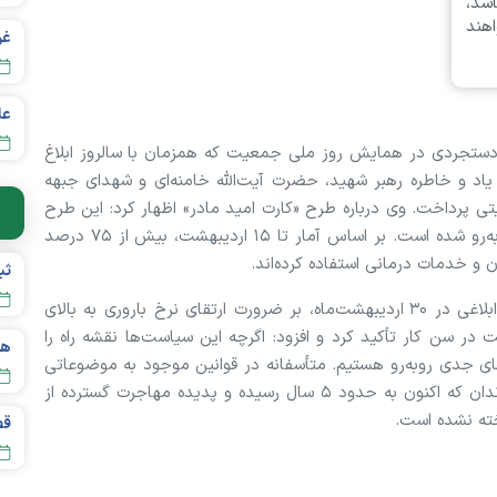
شد،
هند
عل
 دستجردی در همایش روز ملی جمعیت که همزمان با سالروز ابلاغ
د و خاطره رهبر شهید، حضرت آیت‌الله خامنه‌ای و شهدای جبهه
ی پرداخت. وی درباره طرح «کارت امید مادر» اظهار کرد: این طرح
که از فروردین ۱۴۰۵ آغاز شد، با استقبال بسیار خوبی روبه‌رو شده است. بر اساس آمار تا ۱۵ اردیبهشت، بیش از ۷۵ درصد
ن و خدمات درمانی استفاده کرده‌اند.
رئیس ستاد ملی جمعیت با یادآوری سیاست‌های کلی ابلاغی در ۳۰ اردیبهشت‌ماه، بر ضرورت ارتقای نرخ باروری به بالای
در سن کار تأکید کرد و افزود: اگرچه این سیاست‌ها نقشه راه را
ای جدی روبه‌رو هستیم. متأسفانه در قوانین موجود به موضوعاتی
نظیر حمایت از مجردان در سن باروری، فاصله میان فرزندان که اکنون به حدود ۵ سال رسیده و پدیده مهاجرت گسترده از
خته نشده است.
قص