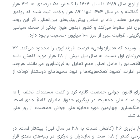
آمارهای نگران‌کننده نشان می‌دهند که تعداد ازدواج‌ها از اوج سال ۱۳۸۹ تا سال ۱۴۰۴ با کاهش ۵۰ درصدی به ۴۳۱ هزار
مورد رسیده است. این کاهش مستقیماً بر فرزندآوری اثر گذاشته و در سال ۱۴۰۴ تنها ۸۹۲ هزار ولادت ثبت شده که روندی
۱.۳۵ اعلام شد. وحید دستجردی هشدار داد بر اساس پیش‌بینی‌های بین‌المللی، اگر این روند
شود، جمعیت ایران در ۷۵ سال آینده به ۳۱ میلیون نفر سقوط می‌کند و کشور «بدون هیچ جنگی از صحنه سیاسی
 مرز ۱۰۰ میلیون جمعیت وجود دارد.
میانگین سن ازدواج زنان به ۲۴.۱ و مردان به ۲۸.۲ سال رسیده که «دیرازدواجی» فرصت فرزندآوری را محدود می‌کند. ۷۲
درصد ولادت‌ها مربوط به فرزند اول و دوم است و سهم فرزندان اول نسبت به سال قبل بیش از ۲۸ هزار مورد کاهش یافته
د خانواده‌ها موانع اقتصادی را عامل اصلی عدم تمایل به فرزندآوری می‌دانند، هرچند
۲ است. نبود مهدکودک در ادارات، کمبود کمک‌هزینه‌ها و نبود محیط‌های دوستدار کودک از
رای قانون جوانی جمعیت گلایه کرد و گفت مستندات تخلف را به
رد ستاد ملی جمعیت در پیگیری حقوق مادران کاملاً جدی است.
هنگ‌سازی، چهارمین دوره «جایزه ملی جوانی جمعیت» از روز ملی
در تشریح وضعیت استانی، سیستان و بلوچستان با نرخ باروری ۲.۶ (کاهش نسبت به ۲.۸ در سال قبل) پیشتاز است. در
مقابل، کمترین میزان باروری متعلق به استان گیلان با نرخی کمتر از ۰.۸ است و مازندران و مرکزی در رتبه‌های بعدی قرار