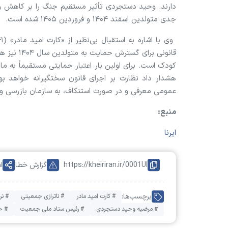
جدی متولدین اسفند ۱۴۰۴ و فروردین ۱۴۰۵ شده است.
کودک است. برای اولین بار اعتبار حمایتی مستقیماً به م
هشدار داد نظارت بر اجرای قانون سختگیرانه خواهد بو
عمومی معرفی و در صورت استنکاف، به سازمان بازرسی و
منبع:
ایرنا
https://kheiriran.ir/0001UI
گزارش خطا
ا
برچسب‌ها:
# کارت امید مادر
# ناترازی جمعیتی
# نر
# مرضیه وحید دستجردی
# رئیس ستاد ملی جمعیت
# خی