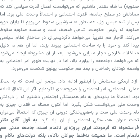
صفویه) ما شاه مقتدر داشتیم که می‌توانست اعمال قدرت سیاسی کند که
معادلش در سطح جامعه، قدرت اجتماعی و احتمالاً وحدت ملی بود. اما
پس از شاه عباس اول، همینطور به سراشیبی سقوط می‌رویم تا پایان دوره
صفویه که رئیس حکومت، شاهی ضعیف است و سلسله صفویه سقوط
می‌کند. قاجار هم تقریباً می‌خواهد دگردیسی‌ای در ساختار نظام سیاسی
پیدا کند و خود را به ساحت اجتماعی پیوند بزند، اما آن هم به دلیل
مداخلات خارجی دچار میرایی می‌شود. بعد از آن مشروطه ایجاد می‌شود
که می‌خواهد «جامعه» را بیاورد بالا، اما در نهایت ظهور امر اجتماعی به
واسطه کودتای رضاخان و بعد هم حکومت پهلوی شکست می‌خورد.
آزاد ارمکی سخنانش را اینطور ادامه داد: عرضم این است که به لحاظ
عملی ـ اجتماعی، امر اجتماعی را صورت‌بندی نکرده‌ایم. اگر این اتفاق افتاده
بود، احتمالاً ما پدیده‌ای به نام همبستگی اجتماعی داشتیم که از درونش
وحدت ملی می‌توانست شکل بگیرد؛ اما اکنون مسئله ما فقدان چیزی به
نام وحدت ملی است و به‌هم‌ریختگی درونی آن چیزی که احتمالاً می‌توان
حت عنوان همبستگی اجتماعی از آن یاد کرد.
به قول آقای دکتر
فراستخواه که فرمودند ایران پروژه‌ای ناتمام است، جامعه مدنی هم
ناتمام است. ما همیشه نه‌فقط جوانان ناکام، بلکه دولت‌های ناکام و