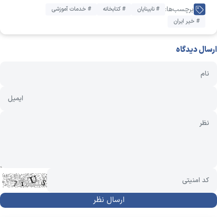
برچسب‌ها:
# نابینایان
# کتابخانه
# خدمات آموزشی
# خیر ایران
ارسال دیدگاه