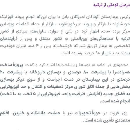
درمان کودکی از ترکیه
رئیس بیمارستان کودکان امیرکلای بابل با بیان این‌که انجام پیوند آلوژنیک
خویشاوند ناسازگار و پیوند غیرخویشاوند سازگار از جمله اقدامات ویژه این
مرکز بوده است، اظهار کرد: در یکی از موارد، سلول‌های بنیادی از کشور
ترکیه با هماهنگی‌های بین‌المللی به کشور منتقل و پس از فرآیندهای
تخصصی به بیمار تزریق شد که خوشبختانه پس از ۴ ماه، میزان موفقیت
پیوند به بیش از ۹۰ درصد رسیده است.
محمودی در ادامه به توسعهٔ زیرساخت‌ها اشاره کرد و گفت:
پروژهٔ ساخت
همراه‌سرا با پیشرفت ۸۰ درصدی و بهسازی داروخانه با پیشرفت ۲۰
درصدی در این بیمارستان در دست اجراست و از سوی دیگر بهسازی
بخش‌هایی از جمله اتاق شورای مرکز تحقیقات و انتقال واحد فیزیوتراپی
به فضای جدید (افزایش ظرفیت واحد فیزیوتراپی از ۵ تخت به ۱۰ تخت)
انجام شده است.
وی افزود: در
حوزهٔ تجهیزات نیز با حمایت دانشگاه و خیّرین، اقلام
متعددی تأمین شده است.