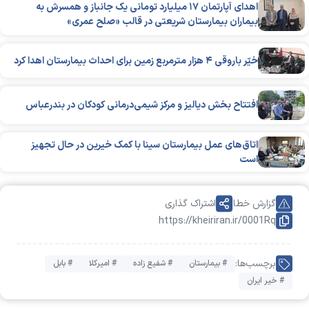
اهدای آپارتمان ۱۷ میلیارد تومانی یک جانباز و همسرش به
بیماران بیمارستان شریعتی در قالب «صلح عمری»
خیّر باروقی ۴ هزار مترمربع زمین برای احداث بیمارستان اهدا کرد
افتتاح بخش دیالیز و مرکز شیمی‌درمانی کودکان در بندرعباس
اتاق‌های عمل بیمارستان سینا با کمک خیرین در حال تجهیز
است
گزارش خطا
اشتراک گذاری
https://kheiriran.ir/0001Rq
برچسب‌ها:
# بیمارستان
# شفیع زاده
# امیرکلا
# بابل
# خیر ایران