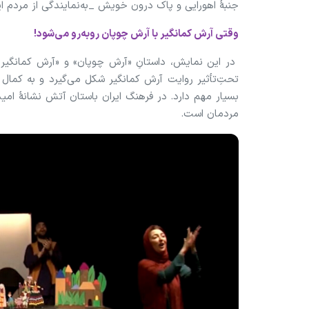
جنبهٔ اهورایی و پاک درون خویش _به‌نمایندگی از مردم ا
وقتی آرش کمانگیر با آرش چوپان روبه‌رو می‌شود!
در این نمایش، داستانِ «آرش چوپان» و «آرش کمانگیر»
تحتِ‌تأثیر روایت آرش کمانگیر شکل می‌گیرد و به کما
بسیار مهم دارد. در فرهنگ ایران باستان آتش نشانهٔ ا
مردمان است.