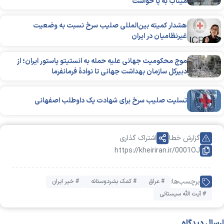
میناب به پا خواست
هشدار کمیته بین‌المللی صلیب سرخ نسبت به وضعیت
غیرنظامیان در ایران
موج محکومیت جهانی علیه حمله به انستیتو پاستور ایران؛ از
دبیرکل سازمان بهداشت جهانی تا نوادۀ فرمانفرما
تسلیت صلیب سرخ برای شهادت یک داوطلب اصفهانی
گزارش خطا
اشتراک گذاری
https://kheiriran.ir/0001OJ
برچسب‌ها:
# عراق
# کمک بشردوستانه
# خیر ایران
# آیت الله سیستانی
ارسال دیدگاه