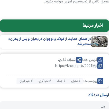
عمیق ناشی از تجربه‌های امروز مواجه نشود.
اخبار مرتبط
«راهنمای حمایت از کودک و نوجوان در بحران و پس از بحران»
منتشر شد
گزارش خطا
اشتراک گذاری
https://kheiriran.ir/0001Mp
برچسب‌ها:
# بحران
# جنگ
# تاب آوری
# خیر ایران
ارسال دیدگاه