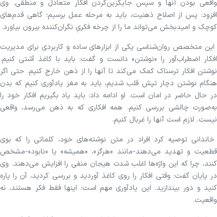
واقعی بودن آنها و سپس جایگزین‌کردن افکار متعادل و منطقی. وی
افزود: پس از اصلاح ذهنیت، باید به مرحله عمل برسیم؛ گاهی قدم‌های
کوچک و امیدبخش می‌تواند ما را از چرخه فکریِ نگران‌کننده بیرون بیاورد.
این متخصص روان‌شناسی یکی از ابزار‌های ساده و کاربردی برای مدیریت
افکار اضطراب‌آور را «نوشتن» دانست و گفت: باید با کاغذ آشتی کنیم.
نوشتن افکار ترسناک کمک می‌کند تا آنها را از ذهن خارج کنیم. حتی اگر
هنگام نوشتن دچار تپش قلب شدیم، باید به مغز یادآوری کنیم که بدن
در حال حاضر در امان است. او ادامه داد: باید یاد بگیریم افکار خود را
به‌صورت چالشی بررسی کنیم. همه افکاری که به ذهن می‌رسد، واقعی
نیست. لازم است آنها را غربال کنیم.
خاندانی توصیه کرد افراد در متن نوشته‌های خود، کلماتی را که بوی
قطعیت و تهدید می‌دهند-مانند «هرگز»، «همیشه» یا «نابود»-مشخص
کنند، چرا که این واژه‌ها اغلب شدت هیجان منفی را افزایش می‌دهند. وی
در پایان گفت: وقتی افکار را روی کاغذ آوردید و بررسی کردید، آن را پاره
کنید و دور بیندازید. این یادآوری مهم است: اینها فقط فکر هستند، نه
واقعیت.