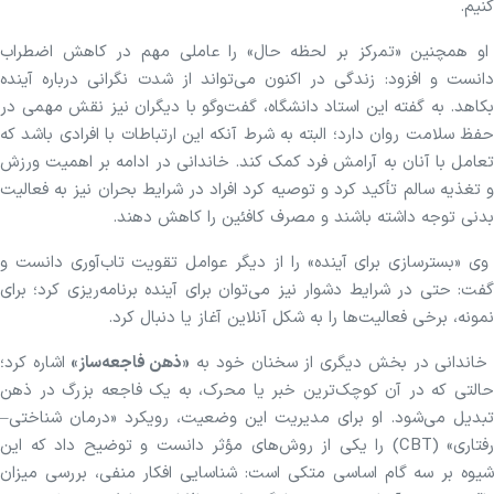
کنیم.
او همچنین «تمرکز بر لحظه حال» را عاملی مهم در کاهش اضطراب
دانست و افزود: زندگی در اکنون می‌تواند از شدت نگرانی درباره آینده
بکاهد. به گفته این استاد دانشگاه، گفت‌و‌گو با دیگران نیز نقش مهمی در
حفظ سلامت روان دارد؛ البته به شرط آنکه این ارتباطات با افرادی باشد که
تعامل با آنان به آرامش فرد کمک کند. خاندانی در ادامه بر اهمیت ورزش
و تغذیه سالم تأکید کرد و توصیه کرد افراد در شرایط بحران نیز به فعالیت
بدنی توجه داشته باشند و مصرف کافئین را کاهش دهند.
وی «بسترسازی برای آینده» را از دیگر عوامل تقویت تاب‌آوری دانست و
گفت: حتی در شرایط دشوار نیز می‌توان برای آینده برنامه‌ریزی کرد؛ برای
نمونه، برخی فعالیت‌ها را به شکل آنلاین آغاز یا دنبال کرد.
اندانی در بخش دیگری از سخنان خود به
«ذهن فاجعه‌ساز»
اشاره کرد؛
حالتی که در آن کوچک‌ترین خبر یا محرک، به یک فاجعه بزرگ در ذهن
تبدیل می‌شود. او برای مدیریت این وضعیت، رویکرد «درمان شناختی–
رفتاری» (CBT) را یکی از روش‌های مؤثر دانست و توضیح داد که این
شیوه بر سه گام اساسی متکی است: شناسایی افکار منفی، بررسی میزان