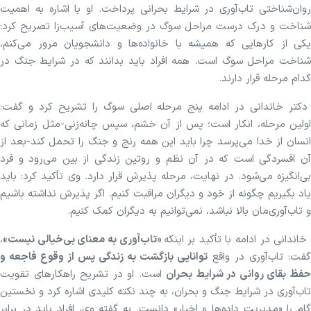
روان‌شناختی تاب‌آوری در شرایط بحرانی پرداخت. او با اشاره به اهمیت
شناخت و درک درست مراحل سوگ در وضعیت‌های آسیب‌زا تصریح کرد:
یکی از کار‌هایی که همیشه با خانواده‌ها و دانشجویان مرور می‌کنم،
شناخت مراحل سوگ است. همه افراد باید بدانند که در شرایط جنگ در
کدام مرحله قرار دارند.
دکتر خاندانی در ادامه پنج مرحله اصلی سوگ را تشریح کرد و گفت:
اولین مرحله، انکار است؛ پس از آن خشم، سپس چانه‌زنی-مثل زمانی که
انسان از خدا می‌پرسد چرا باید این همه رنج و جنگ را تحمل کند-بعد از
آن افسردگی است که در آن نظم و روتین زندگی از بین می‌رود و فرد
بی‌انگیزه می‌شود. در نهایت، مرحله پذیرش قرار دارد. وی تأکید کرد: باید
یاد بگیریم چگونه از خود و دیگران مراقبت کنیم. اگر پذیرش نداشته باشیم
و تاب‌آوری‌مان بالا نباشد، نمی‌توانیم به دیگران کمک کنیم.
اندانی در ادامه با تأکید بر اینکه
«تاب‌آوری به معنای بی‌خیالی نیست»
،
گفت: تاب‌آوری در واقع
توانایی بازگشت به زندگی پس از وقوع فاجعه و
فظ بقای روانی در شرایط بحران
است. او در تشریح راهکار‌های تقویت
تاب‌آوری در شرایط جنگ و بحران، به چند نکته کلیدی اشاره کرد و نخستین
گام را «مدیریت داده‌ها و اخبار» دانست. به گفته وی، افراد باید در برابر