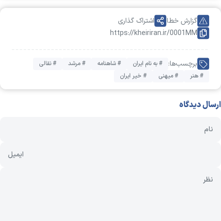
گزارش خطا
اشتراک گذاری
https://kheiriran.ir/0001MM
برچسب‌ها:
# به نام ایران
# شاهنامه
# مرشد
# نقالی
# هنر
# میهنی
# خیر ایران
ارسال دیدگاه