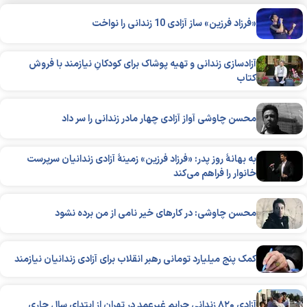
«فرزاد فرزین» ساز آزادی 10 زندانی را نواخت
آزادسازی زندانی و تهیه پوشاک برای کودکانِ نیازمند با فروش
کتاب
محسن چاوشی آواز آزادی چهار مادر زندانی را سر داد
به بهانۀ روز پدر: «فرزاد فرزین» زمینۀ آزادی زندانیان سرپرست
خانوار را فراهم می‌کند
محسن چاوشی: در کارهای خیر نامی از من برده نشود
کمک پنج میلیارد تومانی رهبر انقلاب برای آزادی زندانیان نیازمند
آزادی ۸۲۰ زندانی جرایم غیرعمد در تهران از ابتدای سال جاری