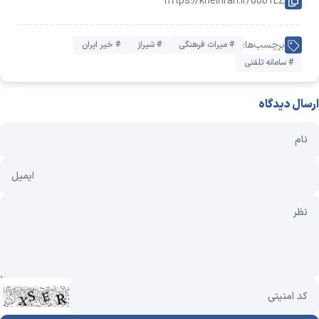
https://kheiriran.ir/0001LZ
برچسب‌ها:
# میراث فرهنگی
# شیراز
# خیر ایران
# سامانه تلفنی
ارسال دیدگاه