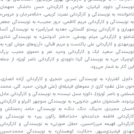
نویسندگی داوود کیانیان، طراحی و کارگردانی حسن دادشکر، «مهمان
ناخوانده» به نویسندگی و کارگردانی نصرت کریمی، «خاله‌مرجان و خروس»
به نویسندگی و کارگردانی مریم کاظمی، «روز عجیب» به نویسندگی جعفر
مهیاری و کارگردانی پرستو گلستانی، «هدیه اسرارآمیز» به نویسندگی آتسا
شاملو و کارگردانی میثم یوسفی، «دختر کدوتنبل» به نویسندگی شادی
پورمهدی و کارگردانی علی پاکدست و مریم اقبالی، «آرزوهای موش کور» به
نویسندگی سعید ابک و کارگردانی وحید نفر و «عموی عجیب بزرگ
کوچیک من» به نویسندگی گیتا داوودی و کارگردانی ناصر آویژه، از جمله
این آثار به شمار می‌رود.
«کچل کفترباز» به نویسندگی نسرین خنجری و کارگردانی آزاده انصاری،
«نون مثل نظم» کاری از عموهای فیتیله‌ای (علی فروتن، حمید گلی، محمد
مسلمی و ناصر آویژه)، «کوزه عسل نیست» به نویسندگی و کارگردانی عادل
بزدوده، «استخوان ماهی جادویی» به نویسندگی منوچهر اکبرلو و کارگردانی
احسان مجیدی، «دینگ، دنگ، دنگ» به نویسندگی حامد زحمتکش و
کارگردانی فاطمه خدابنده‌لو، «خداحافظ راکون پیر» به نویسندگی و
کارگردانی فهیمه میرزاحسین، «عقل صورتی» به نویسندگی و کارگردانی
مهدی فرشیدی‌سپهر، «حکایت کوهستان» به نویسندگی محمدحسین