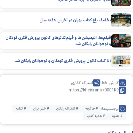
تخفیف باغ کتاب تهران در آخرین هفته سال
فیلم‌ها، انیمیشن‌ها و فیلم‌تئاترهای کانون پرورش فکری کودکان
و نوجوانان رایگان شد
۵۱ کتاب کانون پرورش فکری کودکان و نوجوانان رایگان شد
گزارش خطا
اشتراک گذاری
https://kheiriran.ir/0001K9
برچسب‌ها:
# طاقچه
# اشتراک رایگان
# خیر ایران
# کتاب
# هدیه
# هدیه کتاب