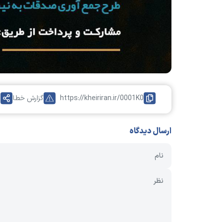
https://kheiriran.ir/0001K0
گزارش خطا
ا
ارسال دیدگاه