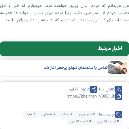
من می‌دانم که مردم ایران پیروز خواهند شد. امیدوارم که خیر و حق
نصیب مردم این سرزمین باشد، زیرا مردم ایران بیش از دولت‌ها همیشه
شجاعانه پای کار ایران بودند و امیدوارم که همیشه پایدار و برقرار باشند.
اخبار مرتبط
تماس با سالمندان تنهای پرخطر آغاز شد
گزارش خطا
اشتراک گذاری
https://kheiriran.ir/0001Jk
برچسب‌ها:
# خیر ایران
# جنگ
# همدلی
# امید
# آسیب نخاعی
# ضایعه نخاعی