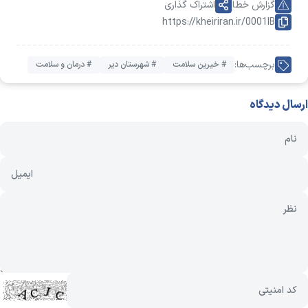
گزارش خطا
اشتراک گذاری
https://kheiriran.ir/0001IB
برچسب‌ها:
# خیرین سلامت
# شهرستان دیر
# درمان و سلامت
ارسال دیدگاه