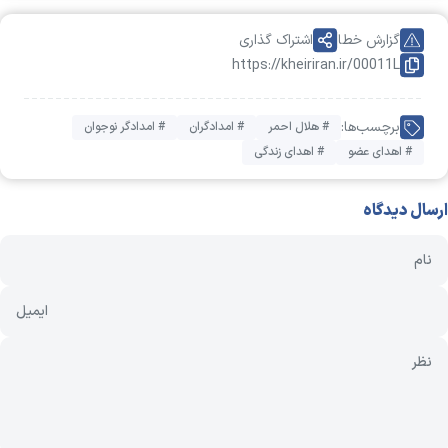
گزارش خطا
اشتراک گذاری
https://kheiriran.ir/00011L
برچسب‌ها:
# هلال احمر
# امدادگران
# امدادگر نوجوان
# اهدای عضو
# اهدای زندگی
ارسال دیدگاه