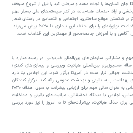
 تا جان انسان‌ها را نجات دهند و سرطان کبد را قبل از شروع متوقف
‌بخشی و ارائه خدمات همه‌جانبه در کنار سیستم‌های ملی بسیار مهم
 غیردولتی بین‌المللی یا INGO‌ها با تمرکز بر شکستن موانع ساختاری، اجتماعی و اقتصادی در راستای شعار
امسال روز جهانی هپاتیت ("Let's Break it Down")، اقدامات نوآورانه‌ای را برای حذف این بیماری تا ۲۰۳۰ پیش می‌برند.
آموزش جامعه‌محور از مهم‎ترین این اقدامات است.
» (GHS) یکی از اقدامات مهم و مشارکتی سازمان‌های بین‌المللی غیردولتی در زمینه مبارزه با
پاتیت است. این اقدام مشارکتی غیردولتی، میراث ۵۰ ساله «سمپوزیوم بین‌المللی هپاتیت ویروسی و بیماری‌های کبدی»
اشت جهانی قرار است در آمریکا برگزار شود. این اجلاس بنا دارد
هداشت پایه، بالینی و بهداشت عمومی ارائه کند. برگزار کنندگان
این اجلاس، سال ۲۰۲۵ را با همکاری سازمان بهداشت جهانی به عنوان سالی مهم برای ارزیابی پیشرفت به سوی اهداف ۲۰۳۰
 B شناخته‌اند. بر این اساس، اجلاس با دیدگاه تحقیقاتی، مراقبت‌های بالینی و مداخلات
 برای حذف هپاتیت، پیشرفت‌های تا به امروز را نیز مورد بررسی