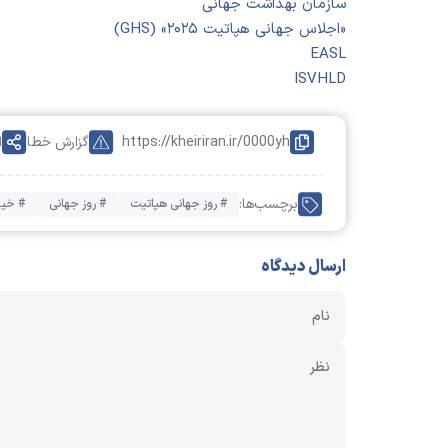
سازمان بهداشت جهانی
«اجلاس جهانی هپاتیت ۲۰۲۵» (GHS)
EASL
ISVHLD
https://kheiriran.ir/0000yh
گزارش خطا
ا
برچسب‌ها:
# روز جهانی هپاتیت
# روز جهانی
# خیر 
ارسال دیدگاه