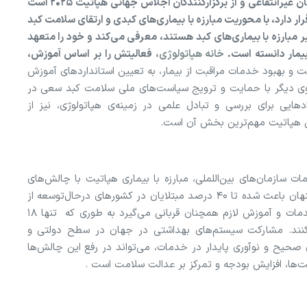
سازمان بین‌المللی «خانه هپاتولوژی» یا EASL، یک سازمان غیرانتفاعی و از برگزارکنندگان اجلاس جهانی هپاتیت ۲۰۲۵ است
ر دارد، با محوریت مبارزه با بیماری‌های کبدی و ارتقای سلامت کبد
یر مبارزه با بیماری‌های کبد هستند، معرفی می‌کند و خود را متعهد
یمار دانسته است.
خانه هپاتولوژی،
فعالیتش را بر اساس آموزش،
و بهبود خدمات مراقبت از بیمار، به تعیین استاندارد‌های آموزش
از سوی دیگر با حمایت و ترویج سیاست‌های ملی سلامت کبد سعی در
هایی برای بررسی و تبادل علمی در زمینه‌ی هپاتولوژی، نیز از
ی هپاتیت مهم‌ترین بخش آن است.
ازمان‌های بین‌اللملی، مبارزه با بیماری هپاتیت با چالش‌های
متعددی روبرو است. برای مثال، عدم شناسایی بیماران پنهان باعث شده تا ۴۰ درصد مبتلایان در کشورهای درحال‌توسعه از
بیماری خود بی‌اطلاع باشند و نابرابری در دسترسی به خدمات و آموزش لازم همچنان قربانی می‌گیرد به طوری که تنها ۱۸
قایی واکسن هپاتیت B دریافت می‌کنند. مشارکت سیستم‌های بهداشتی در جهان در سطح دولتی و
 صحیح و نوآوری پایدار در خدمات، می‌تواند در رفع این چالش‌ها
ها، افزایش بودجه و تمرکز بر عدالت سلامت است .