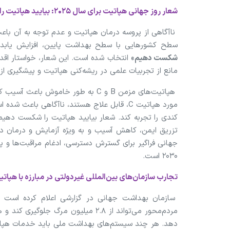
شعار روز جهانی هپاتیت برای سال ۲۰۲۵: بیایید هپاتیت را شکست دهیم (Let’s Break It Down)
نا‌آگاهی از پروسه درمان هپاتیت و عدم توجه به آن باع
سطح کشور‌هایی با سطح بهداشت پایین، افزایش یابد
شکست دهیم»
انتخاب شده است. این شعار، خواستار اقدا
مانع از تجربیات علمی در ریشه‌کنی هپاتیت و پیشگیری از
هپاتیت‌های مزمن B و C به طور خاموش
مورد هپاتیت C، قابل علاج هستند، ناآگاهی با
کندی را تجربه کند. شعار بیایید هپاتیت را شکست دهیم
تزریق ایمن، کاهش آسیب و به ویژه آزمایش و درمان در 
جهانی فراگیر برای گسترش دسترسی، ادغام مراقبت‌ها و 
۲۰۳۰ است.
تجارب سازمان‌های بین‌المللی غیردولتی در مبارزه با هپات
سازمان بهداشت جهانی در گزارشی اعلام کرده است ک
دهد. هر چند سیستم‌های بهداشت ملی باید خدمات هپاتی