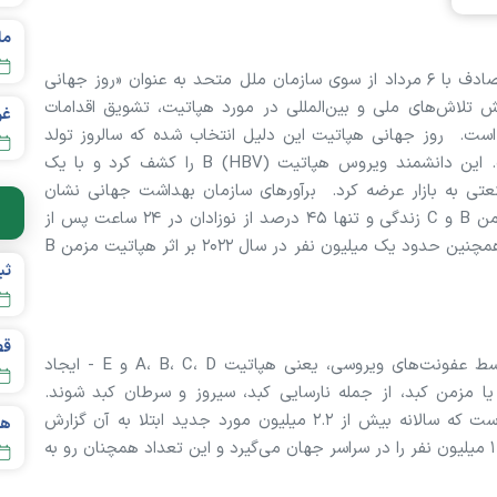
به گزارش پایگاه خبری تحلیلی خیر ایران، ۲۸ جولای، مصادف با ۶ مرداد از سوی سازمان ملل متحد به عنوان «روز جهانی
 تلاش‌های ملی و بین‌المللی در مورد هپاتیت، تشویق اقدامات
 است. روز جهانی هپاتیت این دلیل انتخاب شده که سالروز تولد
«دکتر باروخ بلومبرگ»، دانشمند برنده جایزه نوبل است. این دانشمند ویروس هپاتیت B (HBV) را کشف کرد و با یک
 به بازار عرضه کرد. برآور‌های سازمان بهداشت جهانی نشان
می‌دهد که ۳۰۴ میلیون نفر در سال ۲۰۲۲ با هپاتیت مزمن B و C زندگی و تنها ۴۵ درصد از نوزادان در ۲۴ ساعت پس از
تولد در سال ۲۰۲۲ واکسن هپاتیت B را دریافت کرده‌اند. همچنین حدود یک میلیون نفر در سال ۲۰۲۲ بر اثر هپاتیت مزمن B
قص
هپاتیت یک نوع بیماری التهاب کبد است که عمدتاً توسط عفونت‌های ویروسی، یعنی هپاتیت A، B، C، D و E - ایجاد
یا مزمن کبد، از جمله نارسایی کبد، سیروز و سرطان کبد شوند.
هپاتیت اکنون دومین بیماری عفونی کشندۀ در جهان است که سالانه بیش از ۲.۲ میلیون مورد جدید ابتلا به آن گزارش
می‌شود. هر ساله، عوارض مرتبط با هپاتیت جان بیش از ۱ میلیون نفر را در سراسر جهان می‌گیرد و این تعداد همچنان رو به