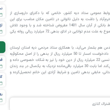
نس
وابط عمومی ستاد دیه کشور، خانمی که با دکترای داروسازی از
م‌آباد را داشت به دلیل ناتوانی در تامین مکان مناسب برای این
اقدام و تنگدستی در تادیه دیون اقوام و صد البته اقساط بانکی از آبان سال 1401 مقروض شناخته شد و با وجود تلاش
آزادی ۱۳۵ 
خانواده و برخی از همکاران و هم‌دانشگاهیان خود در مجموع به علت عدم توانایی در ادای بدهی 72 میلیارد ریالی روانه یکی
 دفاع مقدس هم بشمار می‌آید، با همکاری ستاد مردمی دیه استان لرستان
هرچند پس از دریافت تسهیلات بانکی بدون سود و ارایه دادخواست اعسار تا 50 میلیارد ریال از بدهی را از اصل محکوم‌ٌبه‌
کسر می‌کند و در ادامه با همیاری برخی بستگان سببی و نسبی 22 میلیارد ریال از دین خود را نیز به شکات خصوصی داده و
قص
تا حدودی با تضامین بانک‌ها و موسسات مالی تسویه می‌کند اما بابت 30 میلیارد باقی‌مانده نزدیک به یک‌سال در بند زندان
تانی، مابقی بدهی تامین و شرایط آزادی این خانم تحصیل‌کرده و
رو
شتراک گذاری