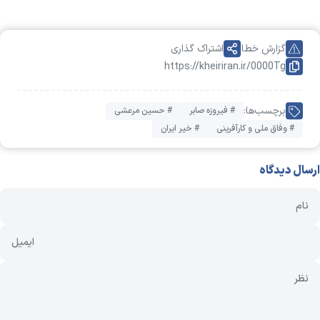
گزارش خطا
اشتراک گذاری
https://kheiriran.ir/0000Tg
برچسب‌ها:
# فیروزه صابر
# حسین مرعشی
# وفاق ملی و کارآفرینی
# خیر ایران
ارسال دیدگاه