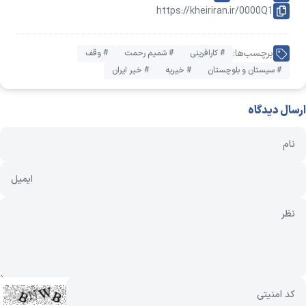
https://kheiriran.ir/0000Q1
برچسب‌ها:
# کارافرینی
# شمیم رحمت
# وقف
# سیستان و بلوچستان
# خیریه
# خیر ایران
ارسال دیدگاه