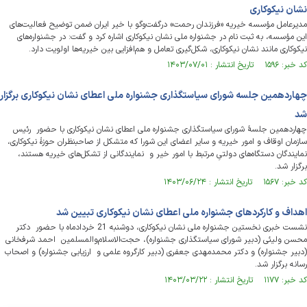
نشان نیکوکاری
مدیرعامل مؤسسه خیریه «فرزندان رحمت» درگفت‌وگو با خیر ایران ضمن توضیح فعالیت‌های
این مؤسسه، به ثبت نام در جشنواره ملی نشان نیکوکاری اشاره کرد و گفت: در جشنواره‌های
نیکوکاری مانند نشان نیکوکاری، شکل‌گیری تعامل و هم‌افزایی بین خیریه‌ها اولویت دارد.
کد خبر: ۱۵۹۶ تاریخ انتشار : ۱۴۰۳/۰۷/۰۱
چهاردهمین جلسه شورای سیاستگذاری جشنواره ملی اعطای نشان نیکوکاری برگزار
شد
چهاردهمین جلسۀ شورای سیاستگذاری جشنواره ملی اعطای نشان نیکوکاری با حضور رئیس
سازمان اوقاف و امور خیریه و سایر اعضای این شورا که متشکل از صاحبنظران حوزۀ نیکوکاری،
نمایندگان دستگاه‌های دولتیِ مرتبط با امور خیر و نمایندگانی از تشکل‌های خیریه هستند،
برگزار شد.
کد خبر: ۱۵۶۷ تاریخ انتشار : ۱۴۰۳/۰۶/۲۴
اهداف و کارکردهای جشنواره ملی اعطای نشان نیکوکاری تبیین شد
نشست خبری نخستین جشنواره ملی نشان نیکوکاری، دوشنبه 21 خردادماه با حضور دکتر
محسن ولیئی (دبیر شورای سیاستگذاری جشنواره)، حجت‌الاسلام‌والمسلمین احمد شرفخانی
(دبیر جشنواره) و دکتر محمدمهدی جعفری (دبیر کارگروه علمی و ارزیابی جشنواره) و اصحاب
رسانه برگزار شد.
کد خبر: ۱۱۷۷ تاریخ انتشار : ۱۴۰۳/۰۳/۲۲