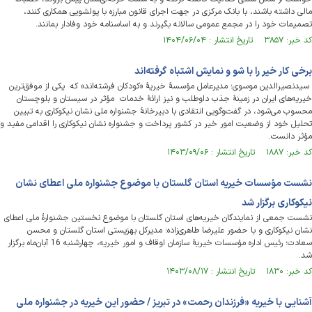
مالی داشته باشند، با بانک مرکزی در جهت اجرای قانون مبارزه با پولشویی همکاری کنند،
تصمیمات خود را در مجمع عمومی سالانه بگیرند و به اساسنامه خود وفادار بمانند.
کد خبر: ۳۸۵۷ تاریخ انتشار : ۱۴۰۴/۰۶/۰۴
برخی کار خیر را با شو و نمایش اشتباه گرفته‌اند
سیدنصیرالدین موسوی؛ مدیرعامل مؤسسۀ خیریۀ «کودکان فرشته‌اند» که یکی از موفق‌ترین
خیریه‌های ایران در زمینۀ جذب داوطلب‌ و نیز ارائۀ خدمات مؤثر در سیستان و بلوچستان
محسوب می‌شود، در گفت‌وگویی انتقادی با دبیرخانۀ جشنواره ملی نشان نیکوکاری به تبیین
تحلیل خود از وضعیت امور خیر در کشور پرداخت و جشنواره نشان نیکوکاری را اقدامی مفید و
مؤثر دانست.
کد خبر: ۱۸۸۷ تاریخ انتشار : ۱۴۰۳/۰۹/۰۶
نشست مؤسسات خیریه استان گلستان با موضوع جشنواره ملی اعطای نشان
نیکوکاری برگزار شد
نشست جمعی از نمایندگان خیریه‌های استان گلستان با موضوع نخستین جشنوارۀ ملی اعطای
نشان نیکوکاری و با حضور علیرضا طاهری‌زاده؛ مدیرکل بهزیستی استان گلستان و محسن
سعادت؛ رئیس اداره مؤسسات خیریۀ سازمان اوقاف و امور خیریه، چهارشنبه 16 آبان‌ماه برگزار
شد.
کد خبر: ۱۸۳۰ تاریخ انتشار : ۱۴۰۳/۰۸/۱۷
آشنایی با خیریه «فرزندان رحمت» در تبریز / حضور این خیریه در جشنواره ملی