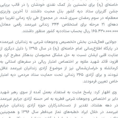
خامنه‌ای (ره) برای نخستین بار کمک نقدی خودشان را در قالب برپایی
جشن گلریزان ستاد دیه کشور بذل محبت داشتند تا آخرین واریزی
معظم‌له در سوم رمضان سپری شده، در مجموع طی بازه زمانی تقریبا دو
دهه‌ای ۲۱ مرحله برای استخلاص ۳۴۴ زندانی غیرعمد رقمی معادل
۱۶۵.۴۳۰.۰۰۰.۰۰۰ ریال بحساب ستاددیه کشور منظور داشتند.
جولایی فعال‌شدن بخش «تخصیص وجوهات شرعی به زندانیان غیرعمد»
در پایگاه اطلاع‌رسانی امام خامنه‌ای (ره) در سال ۱۳۹۵ را دلیل دیگری از
عنایت قلبی ایشان نسبت به حل مشکل محبوسان بدهکار مطرح کرد و
افزود: قائد شهید علاوه بر اختصاص اعتبار ریالی در سفر‌های استانی به
کرمانشاه و خراسان‌شمالی نیز از موضوع آزادی زندانیان غیرعمد غافل
نبودند و برای آزادی ۳۶۵ زندانی تحت حمایت ستاد مردمی دیه اعتبار
خاص تعیین فرمودند.
وی اظهار کرد: پاسخ مثبت به استفتاء بعمل آمده از سوی رهبر شهید
دایر بر اختصاص وجوهات شرعی فطریه به امر حسنه آزادی جرایم غیرعمد
در دهه هشتاد، تقدیر از دست‌اندرکاران حوزه آزادی زندانیان جرایم
غیرعمد در خلال ایراد خطبه‌های نماز عیدفطر سال ۱۳۹۶ و همچینین