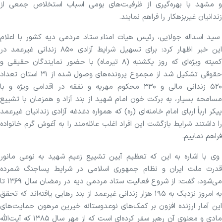
و مشهد با بهره‌گیری از ظرفیت‌های بومی اسباب استخلاص جمعی از
زندانیان غیربزهکار را فراهم نمایند.
سید اسداله جولایی، رئیس هیات امناء ستاد مردمی دیه کشور با اعلام
این خبر اظهار کرد: برای تسهیل شرایط آزادی ۸۵۰ زندانی غیرعمد در
کمیته ویژه‌ای که روز یکشنبه (۸ تیرماه) با حضور نمایندگان حقیقی و
حقوقی تشکیل شد از مجموع پرونده‌های وصول شده از ۳۱ استان تعداد
۵۲۰ زندانی مالی و ۳۳۰ محکوم مهریه و نفقه در اقدامی ویژه و با
مسامحه بسیار، به برکت خون امام شهید از بند آزاد و همزمان با تشییع
پیکر ارباً اربای امام خامنه‌ای (ره) که همواره دغدغه آزادی زندانیان غیرعمد
را داشتند شرایط بازگشت این افراد اغلب عائله‌مند را به آغوش گرم خانواده
فراهم نماییم.
وی با اشاره به این که تعظیم آیین تشییع زعیم شهید به نوعی مانور
قدرت ملت ایران و نظام جمهوری اسلامی در شرایط پساجنگ شمرده
می‌شود، گفت: از شروع فعالیت ستاد مردمی دیه در رمضان سال ۱۳۶۹ تا
به امروز نزدیک به ۱۹۵ هزار زندانی غیرعمد از بند رهایی یافته‌اند که تحقق
این آمار ارزنده افزون بر کمک‌های نوعدوستانه خیرین مرهون حمایت‌های
مادی و معنوی آن رهبر سفر کرده‌ای است که از مهر سال ۱۳۸۵ که آیت‌الله