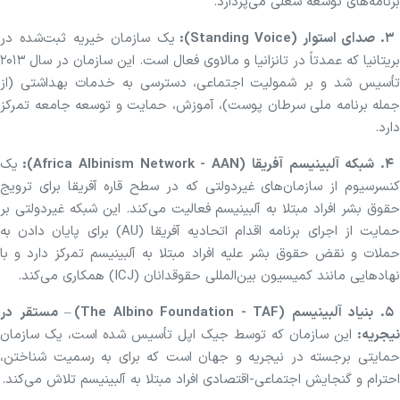
برنامه‌های توسعه شغلی می‌پردازد.
. صدای استوار (Standing Voice):
یک سازمان خیریه ثبت‌شده در
بریتانیا که عمدتاً در تانزانیا و مالاوی فعال است. این سازمان در سال ۲۰۱۳
تأسیس شد و بر شمولیت اجتماعی، دسترسی به خدمات بهداشتی (از
جمله برنامه ملی سرطان پوست)، آموزش، حمایت و توسعه جامعه تمرکز
دارد.
. شبکه آلبینیسم آفریقا (Africa Albinism Network - AAN):
یک
کنسرسیوم از سازمان‌های غیردولتی که در سطح قاره آفریقا برای ترویج
حقوق بشر افراد مبتلا به آلبینیسم فعالیت می‌کند. این شبکه غیردولتی بر
حمایت از اجرای برنامه اقدام اتحادیه آفریقا (AU) برای پایان دادن به
حملات و نقض حقوق بشر علیه افراد مبتلا به آلبینیسم تمرکز دارد و با
نهاد‌هایی مانند کمیسیون بین‌المللی حقوقدانان (ICJ) همکاری می‌کند.
۵. بنیاد آلبینیسم (The Albino Foundation - TAF) – مستقر در
نیجریه:
این سازمان که توسط جیک اپل تأسیس شده است، یک سازمان
حمایتی برجسته در نیجریه و جهان است که برای به رسمیت شناختن،
احترام و گنجایش اجتماعی-اقتصادی افراد مبتلا به آلبینیسم تلاش می‌کند.