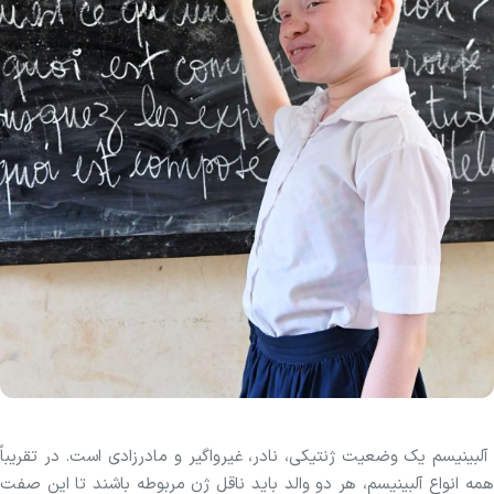
آلبینیسم یک وضعیت ژنتیکی، نادر، غیرواگیر و مادرزادی است. در تقریباً
همه انواع آلبینیسم، هر دو والد باید ناقل ژن مربوطه باشند تا این صفت