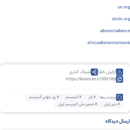
un.org
ohchr.org
albinismalliance
africaalbinismnetwork
گزارش خطا
اشتراک گذاری
https://kheiriran.ir/0001Wd
برچسب‌ها:
# زال
# آلبینیسم
# روز جهانی آلبینیسم
# خیر ایران
# انجمن ملی آلبینیسم ایران
ارسال دیدگاه