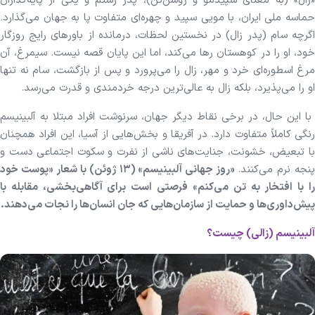
«زال» (به معنای سپیدمو و روشن‌تن)، پدر رستم و یکی از پایه‌گذاران
حماسه ملی ایران، با مویی سپید و چهره‌ای متفاوت پا به جهان می‌گذارد.
اگرچه سام (پدر زال) در نخستین لحظات، درمانده از باورهای رایج روزگار
خود، او را در کوهستان رها می‌کند، اما این پایان قصه نیست. سیمرغ، آن
مرغ اسطوره‌ای خرد و مهر، زال را می‌پرورد و پس از بازگشت، سام نه تنها
او را می‌پذیرد، بلکه زال به عالی‌ترین درجه خردمندی و قدرت می‌رسد.
با این حال، در برخی نقاط دیگر جهان، سرنوشت افراد مبتلا به آلبینیسم
رنگی کاملاً متفاوت دارد. در آفریقا و بخش‌هایی از آسیا، این افراد همچنان
با تبعیض، خشونت، جنایت‌های ناشی از نفرت و سکوت اجتماعی دست و
نجه نرم می‌کنند.
«روز جهانی آلبینیسم» (۱۳ ژوئن) با شعار «پوست خود
را با افتخار به تن می‌کنم» فرصتی است برای آگاهی‌بخشی، مقابله با
پیش‌داوری‌ها و حمایت از سازمان‌هایی که جان انسان‌ها را نجات می‌دهند.
آلبینیسم (زالی) چیست؟