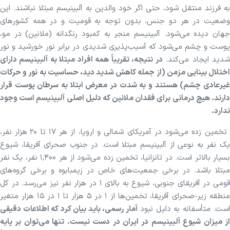
به فرزند منتقل شود، حتی اگر خود والدین به آلبینیسم مبتلا نباشند. این
وضعیت در هر دو جنس، بدون توجه به قومیت و در همه کشورهای
جهان دیده می‌شود. آلبینیسم منجر به کمبود رنگدانه (ملانین) در مو،
پوست و چشم می‌شود که آسیب‌پذیری شدیدی در برابر نور خورشید و نور
دید ایجاد می‌کند.
در نتیجه، تقریباً همه افراد مبتلا به آلبینیسم دارای
اختلال بینایی مزمن (از جمله کاهش شدید دید، حساسیت به نور و حرکات
غیرعادی چشم) هستند و به شدت در معرض ابتلا به سرطان پوست قرار
دارند. هیچ درمانی برای فقدان ملانین که دلیل اصلی آلبینیسم است وجود
ندارد.
تخمین زده می‌شود در آمریکای شمالی و اروپا، از هر ۱۷ تا ۲۰ هزار نفر،
یک نفر به نوعی از آلبینیسم مبتلا است. در جنوب صحرای آفریقا، شیوع
بسیار بالاتر است. در تانزانیا، تخمین زده می‌شود از هر ۱,۴۰۰ نفر، یک نفر
مبتلا باشد. در برخی جمعیت‌های خاص در زیمبابوه و برخی گروه‌های
قومی در آفریقای جنوبی، شیوع به بالای ۱ در هزار نفر نیز می‌رسد. در کل
منطقه زیر‑صحرای آفریقا، تخمین‌ها از ۱ در ۵ هزار تا ۱ در ۱۵ هزار متغیر
است. متأسفانه به دلیل نبود
آمار رسمی، باید بیان کرد که اطلاعات دقیقی
از میزان شیوع آلبینیسم در ایران در دست نیست. تنها می‌توان بر پایه