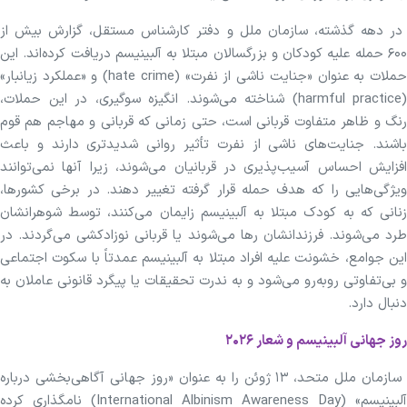
در دهه گذشته، سازمان ملل و دفتر کارشناس مستقل، گزارش بیش از
۶۰۰ حمله علیه کودکان و بزرگسالان مبتلا به آلبینیسم دریافت کرده‌اند. این
حملات به عنوان «جنایت ناشی از نفرت» (hate crime) و «عملکرد زیانبار»
(harmful practice) شناخته می‌شوند. انگیزه سوگیری، در این حملات،
رنگ و ظاهر متفاوت قربانی است، حتی زمانی که قربانی و مهاجم هم قوم
باشند. جنایت‌های ناشی از نفرت تأثیر روانی شدیدتری دارند و باعث
افزایش احساس آسیب‌پذیری در قربانیان می‌شوند، زیرا آنها نمی‌توانند
ویژگی‌هایی را که هدف حمله قرار گرفته تغییر دهند. در برخی کشورها،
زنانی که به کودک مبتلا به آلبینیسم زایمان می‌کنند، توسط شوهرانشان
طرد می‌شوند. فرزندانشان رها می‌شوند یا قربانی نوزادکشی می‌گردند. در
این جوامع، خشونت علیه افراد مبتلا به آلبینیسم عمدتاً با سکوت اجتماعی
و بی‌تفاوتی رو‌به‌رو می‌شود و به ندرت تحقیقات یا پیگرد قانونی عاملان به
دنبال دارد.
روز جهانی آلبینیسم و شعار ۲۰۲۶
سازمان ملل متحد، ۱۳ ژوئن را به عنوان «روز جهانی آگاهی‌بخشی درباره
آلبینیسم» (International Albinism Awareness Day) نامگذاری کرده