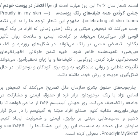
ست. شعار سال ۲۰۲۶ این روز عبارت است از: «
با افتخار در پوست خودم
/
شن گرفتن همه طیف‌های رنگ پوست»
، (Proudly in my skin —
celebrating all skin tones). مفهوم این شعار توجه ما را به این نکته
جلب می‌کند که تبعیض مبتنی بر رنگ (حتی زمانی که افراد در یک گروه
قومی قرار می‌گیرند) می‌تواند بر کرامت، ایمنی و سلامت روان تأثیر
بگذارد. تبعیض مبتنی بر رنگ می‌تواند در شکل‌های روزمره و اغلب
«بی‌ضرر» نامیده‌شده ظاهر شود، خیره شدن طولانی، اظهارنظر‌های
تمسخرآمیز، طرد کردن، زورگویی ، کلیشه‌ها و یا زبان تحقیرآمیز، می‌تواند
تأثیرات عاطفی و روانی ماندگاری، به ویژه برای کودکان و نوجوانان در حال
شکل‌گیری هویت و ارزش خود، داشته باشد.
چارچوب‌های حقوق بشری سازمان ملل تصریح می‌کنند که تبعیض بر
اساس نژاد یا رنگ، برخورداری برابر فرد از حقوق، ایمنی و مشارکت در
جامعه را تضعیف می‌کند. روز جهانی آلبینیسم ۲۰۲۶ از ما می‌خواهد تا با
پیش‌داوری‌ها مقابله کنیم، صدای افراد مبتلا به آلبینیسم را در مرکز قرار
دهیم و محیط‌هایی مبتنی بر برابری، ایمنی و شمولیت ایجاد کنیم.
سازمان ملل متحد به مناسبت این روز این هشتگ‌ها را #iaad۲۰۲۶ و
#ProudlyInMySkin، معرفی کرده است.