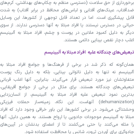
برخورداری از حق سلامت (دسترسی منظم به چکاپ‌های بهداشتی، کرم‌های
ضدآفتاب، عینک‌های آفتابی و لباس‌های محافظ در برابر آفتاب) به شدت
قابل پیشگیری است. اما در تعداد قابل توجهی از کشورها، این وسایل
حیاتی در دسترس نیستند یا افراد مبتلا به آنها دسترسی ندارند. از سوی
دیگر به دلیل کمبود ملانین در پوست و چشم، افراد مبتلا به آلبینیسم
اغلب دچار نقص بینایی دائمی هستند.
تبعیض‌های چندگانه علیه افراد مبتلا به آلبینیسم
همان‌گونه که ذکر شد در برخی از فرهنگ‌ها و جوامع افراد مبتلا به
آلبینیسم نه تنها به دلیل ناتوانی بینایی، بلکه به دلیل رنگ پوست
متفاوتشان نیز مورد تبعیض قرار می‌گیرند. بنابراین، آنها اغلب قربانی
تبعیض‌های چندگانه هستند. برای مثال در برخی از جوامع آفریقایی،
بدترین نمود تبعیض علیه افراد مبتلا به آلبینیسم، از انسان‌زدایی
(dehumanization) آنهاست. این نگاه، زمینه‌ساز حملات فیزیکی
وحشتناکی می‌شود. در برخی کشورها، این باور خرافی وجود دارد که افراد
مبتلا به آلبینیسم موجودات جادویی یا ارواح هستند. به همین دلیل، آنها
را مثله می‌کنند یا حتی می‌کشند تا از اعضای بدنشان در آیین‌های
جادوگری برای آوردن ثروت، شانس یا محافظت استفاده شود.