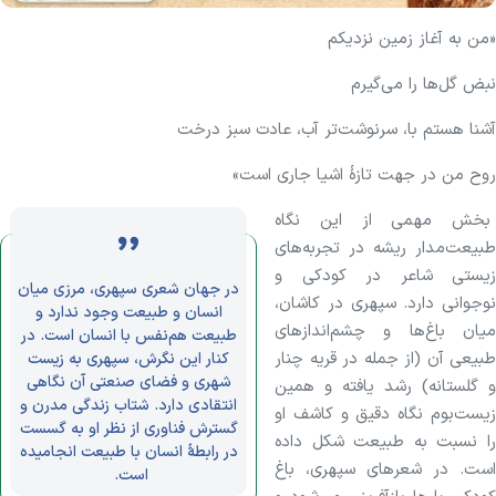
«من به آغاز زمین نزدیکم
نبض گل‌ها را می‌گیرم
آشنا هستم با، سرنوشت‌تر آب، عادت سبز درخت
روح من در جهت تازهٔ اشیا جاری است»
بخش مهمی از این نگاه
طبیعت‌مدار ریشه در تجربه‌های
زیستی شاعر در کودکی و
در جهان شعری سپهری، مرزی میان
نوجوانی دارد. سپهری در کاشان،
انسان و طبیعت وجود ندارد و
میان باغ‌ها و چشم‌انداز‌های
طبیعت هم‌نفس با انسان است. در
طبیعی آن (از جمله در قریه چنار
کنار این نگرش، سپهری به زیست
شهری و فضای صنعتی آن نگاهی
و گلستانه) رشد یافته و همین
انتقادی دارد. شتاب زندگی مدرن و
زیست‌بوم نگاه دقیق و کاشف او
گسترش فناوری از نظر او به گسست
را نسبت به طبیعت شکل داده
در رابطهٔ انسان با طبیعت انجامیده
است. در شعر‌های سپهری، باغ
است.