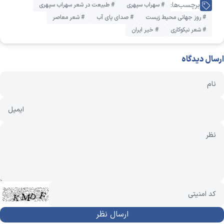
برچسب‌ها:
# سهراب سپهری
# طبیعت در شعر سهراب سپهری
# روز جهانی محیط زیست
# صدای پای آب
# شعر معاصر
# شعر نیکوکاری
# خیر ایران
ارسال دیدگاه