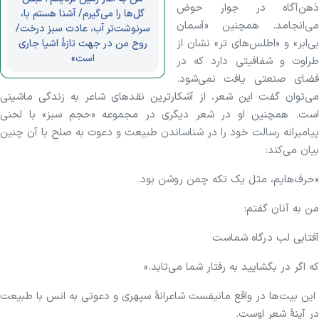
ذهن‌آگاه در جوار حوض
گل‌ها را می‌گیرم/ آشنا هستم با،
می‌انجامد. همچنین «آسمان
سرنوشت‌تر آب، عادت سبز درخت/
بی‌ابر» و «اطلس‌های تر» نشان از
روح من در جهت تازهٔ اشیا جاری
است»
طراوت و شفافیتی دارد که در
فضای صنعتی یافت نمی‌شود.
می‌توان گفت این شعر، از آشکارترین نقد‌های شاعر به زندگی ماشینی
است. همچنین او در شعر دیگری در مجموعه «حجم سبز» با لحنی
پیامبرانه رسالت خود را در شناساندن طبیعت و دعوت به صلح با آن چنین
بیان می‌کند:
«حرف‌هایم، مثل یک تکه چمن روشن بود.
من به آنان گفتم:
آفتابی لب درگاه شماست
که اگر در بگشایید به رفتار شما می‌تابد.»
این بیت‌ها در واقع مانیفست شاعرانهٔ سپهری و دعوتی به انس با طبیعت
در آینهٔ شعر اوست.