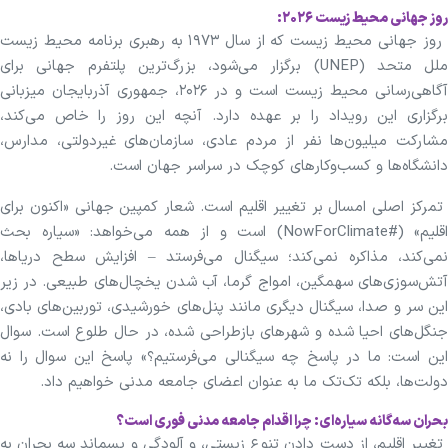
روز جهانی محیط زیست ۲۰۲۶:
روز جهانی محیط زیست که از سال ۱۹۷۳ به رهبری برنامه محیط زیست
ملل متحد (UNEP) برگزار می‌شود، بزرگ‌ترین پلتفرم جهانی برای
آگاهی‌رسانی محیط زیست است و در ۲۰۲۶، جمهوری آذربایجان میزبانی
برگزاری این رویداد را بر عهده دارد. آنچه این روز را خاص می‌کند،
مشارکت میلیون‌ها نفر از مردم عادی، سازمان‌های غیردولتی، مدارس،
دانشگاه‌ها و کسب‌وکارهای کوچک در سراسر جهان است.
تمرکز اصلی امسال بر تغییر اقلیم است. شعار کمپین جهانی «اکنون برای
اقلیم» (#NowForClimate) است و از همه می‌خواهد: «سیاره بحث
نمی‌کند، مذاکره نمی‌کند؛ سیگنال می‌فرستد – افزایش سطح دریاها،
آتش‌سوزی‌های سهمگین، امواج گرما، آب شدن یخچال‌های طبیعی. در زیر
این سر و صدا، سیگنال دیگری مانند پنل‌های خورشیدی، توربین‌های بادی،
جنگل‌های احیا شده و شهرهای بازطراحی شده، در حال طلوع است. سوال
این است: ما در پاسخ چه سیگنالی می‌فرستیم؟» پاسخ این سوال را نه
دولت‌ها، بلکه تک‌تک ما به عنوان اعضای جامعه مدنی خواهیم داد.
بحران سه‌گانه سیاره‌ای: چرا اقدام جامعه مدنی فوری است؟
تغییر اقلیم، از دست دادن تنوع زیستی، و آلودگی و پسماند سه بحران به