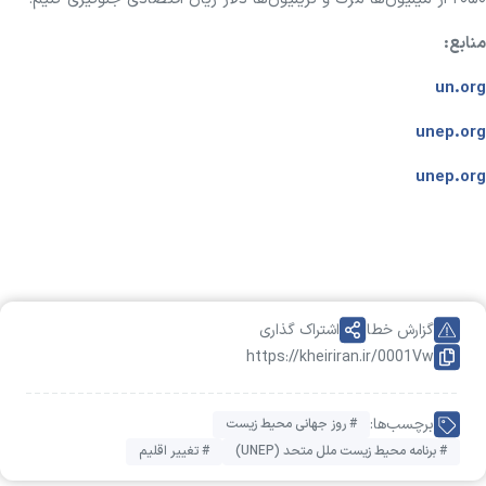
منابع:
un.org
unep.org
unep.org
گزارش خطا
اشتراک گذاری
https://kheiriran.ir/0001Vw
برچسب‌ها:
# روز جهانی محیط زیست
# برنامه محیط زیست ملل متحد (UNEP)
# تغییر اقلیم