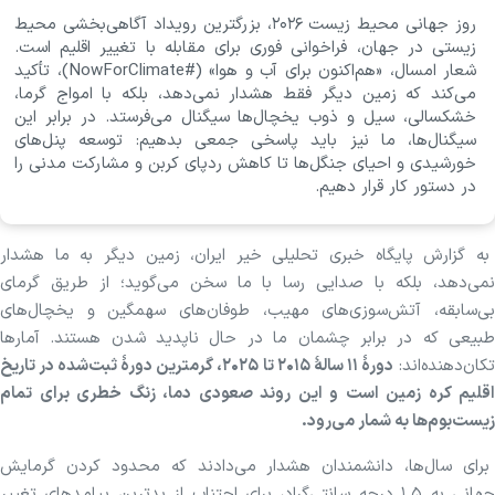
روز جهانی محیط زیست ۲۰۲۶، بزرگترین رویداد آگاهی‌بخشی محیط
زیستی در جهان، فراخوانی فوری برای مقابله با تغییر اقلیم است.
شعار امسال، «هم‌اکنون برای آب و هوا» (#NowForClimate)، تأکید
می‌کند که زمین دیگر فقط هشدار نمی‌دهد، بلکه با امواج گرما،
خشکسالی، سیل و ذوب یخچال‌ها سیگنال می‌فرستد. در برابر این
سیگنال‌ها، ما نیز باید پاسخی جمعی بدهیم: توسعه پنل‌های
خورشیدی و احیای جنگل‌ها تا کاهش ردپای کربن و مشارکت مدنی را
در دستور کار قرار دهیم.
به گزارش پایگاه خبری تحلیلی خیر ایران، زمین دیگر به ما هشدار
نمی‌دهد، بلکه با صدایی رسا با ما سخن می‌گوید؛ از طریق گرمای
بی‌سابقه، آتش‌سوزی‌های مهیب، طوفان‌های سهمگین و یخچال‌های
طبیعی که در برابر چشمان ما در حال ناپدید شدن هستند. آمارها
کان‌دهنده‌اند:
دورهٔ ۱۱ سالهٔ ۲۰۱۵ تا ۲۰۲۵، گرمترین دورهٔ ثبت‌شده در تاریخ
اقلیم کره زمین است و این روند صعودی دما، زنگ خطری برای تمام
زیست‌بوم‌ها به شمار می‌رود.
برای سال‌ها، دانشمندان هشدار می‌دادند که محدود کردن گرمایش
جهانی به ۱.۵ درجه سانتی‌گراد، برای اجتناب از بدترین پیامدهای تغییر