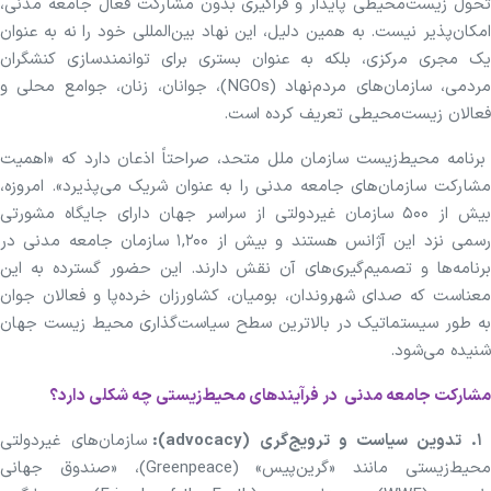
تحول زیست‌محیطی پایدار و فراگیری بدون مشارکت فعال جامعه مدنی،
امکان‌پذیر نیست. به همین دلیل، این نهاد بین‌المللی خود را نه به عنوان
یک مجری مرکزی، بلکه به عنوان بستری برای توانمندسازی کنشگران
مردمی، سازمان‌های مردم‌نهاد (NGOs)، جوانان، زنان، جوامع محلی و
فعالان زیست‌محیطی تعریف کرده است.
برنامه محیط‌زیست سازمان ملل متحد، صراحتاً اذعان دارد که «اهمیت
مشارکت سازمان‌های جامعه مدنی را به عنوان شریک می‌پذیرد». امروزه،
بیش از ۵۰۰ سازمان غیردولتی از سراسر جهان دارای جایگاه مشورتی
رسمی نزد این آژانس هستند و بیش از ۱,۲۰۰ سازمان جامعه مدنی در
برنامه‌ها و تصمیم‌گیری‌های آن نقش دارند. این حضور گسترده به این
معناست که صدای شهروندان، بومیان، کشاورزان خرده‌پا و فعالان جوان
به طور سیستماتیک در بالاترین سطح سیاست‌گذاری محیط زیست جهان
شنیده می‌شود.
مشارکت جامعه مدنی در فرآیندهای محیط‌زیستی چه شکلی دارد؟
. تدوین سیاست و ترویج‌گری (advocacy):
سازمان‌های غیردولتی
محیط‌زیستی مانند «گرین‌پیس» (Greenpeace)، «صندوق جهانی