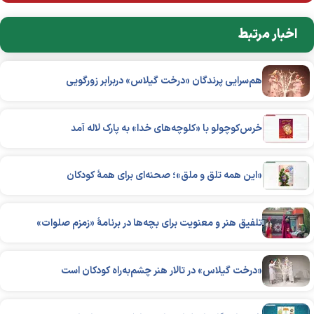
اخبار مرتبط
هم‌سرایی پرندگان «درخت گیلاس» دربرابر زورگویی
خرس‌کوچولو با «کلوچه‌های خدا» به پارک لاله آمد
«این ‌همه تلق و ملق»؛ صحنه‌ای برای همهٔ کودکان
تلفیق هنر و معنویت برای بچه‌ها در برنامهٔ «زمزم صلوات»
«درخت گیلاس» در تالار هنر چشم‌به‌راه کودکان است