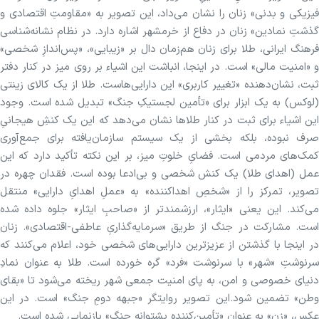
فیزیکی و بدنی» زنان را نشان می‌داد، این تصویر به «مقاومتِ اقتصادی و
گذشتِ نمادین» زنان در دفاع از خرمشهر اشاره دارد. در نظام نشانه‌شناسی
فرهنگ ایرانی، طلا برای زنان هم‌زمان دال بر «زیبایی»، «پس‌اندازِ شخصی»
و «امنیت مالی» است. در اینجا، انباشت این اشیاء بر روی میز در کنار دفتر
ثبت، نشان‌دهنده «تغییر کاربری» این دارایی‌هاست. طلا از یک کالای زینتی
(لوکس) به یک ابزار برای «تأمین لجستیکِ جنگ» تبدیل شده است. وجود
این اشیاء برای ثبت در کنار طلاها نشان می‌دهد که این یک کنشِ هیجانیِ
صرف نبوده، بلکه بخشی از یک سیستم سازمان‌یافته برای جمع‌آوری
کمک‌های مردمی است. فضایِ خلوتِ میز، بر این نکته تأکید دارد که این
عمل (اهدای طلا) یک کنش شخصی و بی‌ادعا بوده است. فقدان چهره در
تصویر، تمرکز را از «شخصِ اهداکننده» به «عملِ اهدایِ دارایی» منتقل
می‌کند. این یعنی «ایثار»، ارزشمندتر از «صاحبِ ایثار» جلوه داده شده
است. مشارکت در جنگ از طریق «سرمایه‌گذاریِ عاطفی-اقتصادی». زنان
در اینجا با گذشتن از عزیزترین دارایی‌های شخصی خود، اعلام می‌کنند که
سرنوشتِ «شهر» با سرنوشت «فرد» گره خورده است. طلا به عنوان نمادِ
دنیای خصوصی و امن، به پای امنیت جمعی شهر ریخته می‌شود تا «بقای
وطن» تضمین شود.این تصویر روایتگر «جبهه دومِ جنگ» است. در این
عکس، «زن» به عنوان «تأمین‌کننده پشتوانه جنگ» بازنمایی شده است.