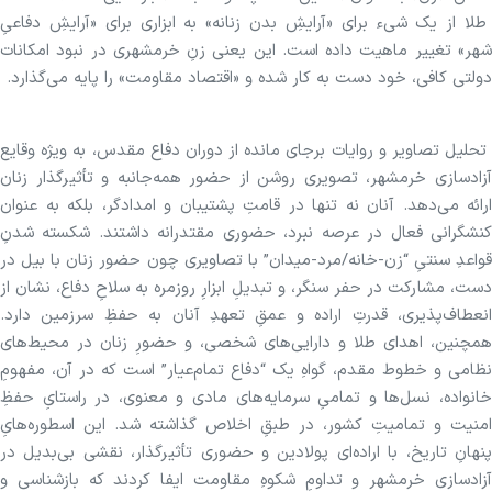
طلا از یک شیء برای «آرایشِ بدن زنانه» به ابزاری برای «آرایشِ دفاعیِ
شهر» تغییر ماهیت داده است. این یعنی زنِ خرمشهری در نبود امکانات
دولتی کافی، خود دست به کار شده و «اقتصاد مقاومت» را پایه می‌گذارد.
تحلیل تصاویر و روایات برجای مانده از دوران دفاع مقدس، به ویژه وقایع
آزادسازی خرمشهر، تصویری روشن از حضور همه‌جانبه و تأثیرگذار زنان
ارائه می‌دهد. آنان نه تنها در قامتِ پشتیبان و امدادگر، بلکه به عنوان
کنشگرانی فعال در عرصه نبرد، حضوری مقتدرانه داشتند. شکسته شدنِ
قواعدِ سنتیِ “زن-خانه/مرد-میدان” با تصاویری چون حضور زنان با بیل در
دست، مشارکت در حفر سنگر، و تبدیلِ ابزارِ روزمره به سلاحِ دفاع، نشان از
انعطاف‌پذیری، قدرتِ اراده و عمقِ تعهدِ آنان به حفظِ سرزمین دارد.
همچنین، اهدای طلا و دارایی‌های شخصی، و حضورِ زنان در محیط‌های
نظامی و خطوط مقدم، گواهِ یک “دفاع تمام‌عیار” است که در آن، مفهومِ
خانواده، نسل‌ها و تمامیِ سرمایه‌های مادی و معنوی، در راستایِ حفظِ
امنیت و تمامیتِ کشور، در طبقِ اخلاص گذاشته شد. این اسطوره‌هایِ
پنهانِ تاریخ، با اراده‌ای پولادین و حضوری تأثیرگذار، نقشی بی‌بدیل در
آزادسازی خرمشهر و تداومِ شکوهِ مقاومت ایفا کردند که بازشناسی و