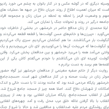
وسیله دیگری که در گوشه عکس و در کنار بانوان به چشم می خورد رادیو
است که میزان اهمیت اطلاع از روند جریان دفاع در جبهه ها ،عملیات های
مهم و وضعیت قرمز را لحظه به لحظه در میان زنان و مجموعه افراد
جامعه درگیر در روند و تحولات جنگ را نمایان می کند.
لیلا محمدی از زنان مدافع حاضر در خرمشهر، در بخشی از خاطرات خود
می‌گوید : «پیرزن‌ها و خانم‌های مسن گوشت‌ها را قطعه قطعه می‌کردند و
آبگوشت بار می‌گذاشتند. ما هم کمکشان می‌کردیم. سبزی پاک می‌کردیم
و آبگوشت‌ها که می‌پخت آن‌ها را می‌کوبیدیم. لای نان می‌پیچیدیم و یک
وانتی می‌آمد همه را می‌برد خرمشهر و بین مدافعان پخش می‌کرد. وقتی
گوشت کوبیده لای نان می‌گذاشتم با خودم می‌گفتم کاش یکی از این
لقمه‌ها هم برسد به دست برادرم.»
روایت دیگر از خانم صفیه مغینمی از مدافعان خرمشهر نیز گواه حضور
موثر زنان در پشت صحنه و در کنار مدافعان شهر است. «مسجدجامع
خرمشهر پایگاه مردمی شده بود که مانده بودند تا با دست خالی و اندک
امکانات از شهرشان دفاع کنند. اصلا همه چیز از مسجد جامع شروع شد.
قبل از انقلاب مسجدجامع، پایگاه مبارزان انقلابی بود و بعد از پیروزی
انقلاب با بالا گرفتن غائله خلق عرب محل رفت و آمد چهره‌های انقلابی
برای روشنگری مردم علیه ضدانقلاب و منافقین شد و حالا با شروع جنگ