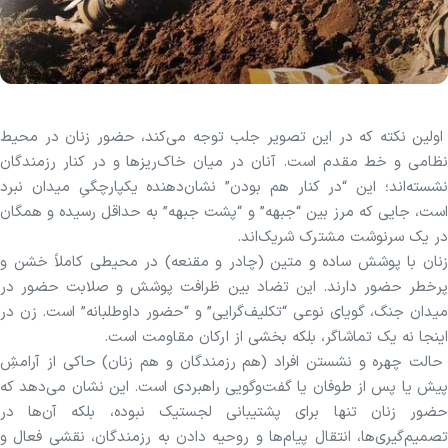
اولین نکته که در این تصویر جلب توجه می‌کند، حضور زنان در محیط
نظامی و خط مقدم است. آنان در میان خاک‌ریزها و در کنار رزمندگان
نشسته‌اند؛ این “در کنار هم بودن” نشان‌دهنده یکپارچگیِ میدان نبرد
است، جایی که مرز بین “جبهه” و “پشت جبهه” به حداقل رسیده و همگان
در یک سرنوشت مشترک شریک‌اند.
زنان با پوشش ساده و متین (چادر و مقنعه) در محیطی کاملاً خشن و
پرخطر حضور دارند. این تضاد بین ظرافت پوشش و صلابت حضور در
میدان جنگ، گویای نوعی “تکلیف‌گرایی” و “حضور داوطلبانه” است. زن در
اینجا نه یک تماشاگر، بلکه بخشی از ارکان مقاومت است.
حالت چهره و نشستن افراد (هم رزمندگان و هم زنان) حاکی از آرامشِ
پیش یا پس از طوفان یا گفت‌وگویی راهبردی است. این نشان می‌دهد که
حضور زنان تنها برای پشتیبانی لجستیک نبوده، بلکه آن‌ها در
تصمیم‌گیری‌ها، انتقال پیام‌ها و روحیه دادن به رزمندگان، نقشی فعال و