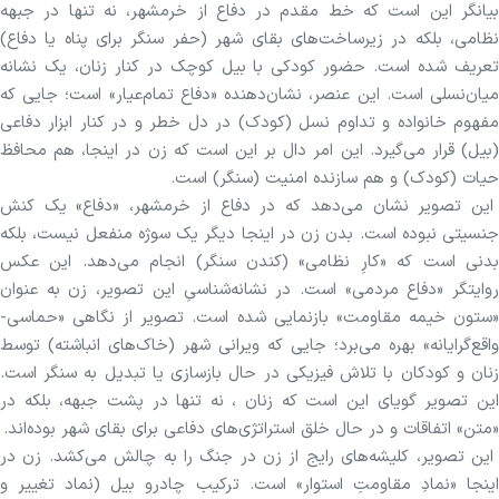
بیانگر این است که خط مقدم در دفاع از خرمشهر، نه تنها در جبهه
نظامی، بلکه در زیرساخت‌های بقای شهر (حفر سنگر برای پناه یا دفاع)
تعریف شده است. حضور کودکی با بیل کوچک در کنار زنان، یک نشانه
میان‌نسلی است. این عنصر، نشان‌دهنده «دفاع تمام‌عیار» است؛ جایی که
مفهوم خانواده و تداوم نسل (کودک) در دل خطر و در کنار ابزار دفاعی
(بیل) قرار می‌گیرد. این امر دال بر این است که زن در اینجا، هم محافظ
حیات (کودک) و هم سازنده امنیت (سنگر) است.
این تصویر نشان می‌دهد که در دفاع از خرمشهر، «دفاع» یک کنش
جنسیتی نبوده است. بدن زن در اینجا دیگر یک سوژه منفعل نیست، بلکه
بدنی است که «کارِ نظامی» (کندن سنگر) انجام می‌دهد. این عکس
روایتگر «دفاع مردمی» است. در نشانه‌شناسیِ این تصویر، زن به عنوان
«ستون خیمه مقاومت» بازنمایی شده است. تصویر از نگاهی «حماسی-
واقع‌گرایانه» بهره می‌برد؛ جایی که ویرانی شهر (خاک‌های انباشته) توسط
زنان و کودکان با تلاش فیزیکی در حال بازسازی یا تبدیل به سنگر است.
این تصویر گویای این است که زنان ، نه تنها در پشت جبهه، بلکه در
«متن» اتفاقات و در حال خلق استراتژی‌های دفاعی برای بقای شهر بوده‌اند.
این تصویر، کلیشه‌های رایج از زن در جنگ را به چالش می‌کشد. زن در
اینجا «نمادِ مقاومتِ استوار» است. ترکیب چادرو بیل (نماد تغییر و