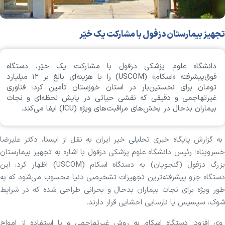
تجهیز بیمارستان دزفول با مشارکت یک خیّر
دانشگاه علوم پزشکی دزفول با مشارکت یک خیّر، دستگاه
فوق‌پیشرفته «اسکام» (USCOM) را با هزینه‌ای بالغ بر ۱۲ میلیارد
تومان برای نخستین‌بار در استان خوزستان تأمین کرد؛ فناوری
غیرتهاجمی و دقیقی که نقشی حیاتی در پایش لحظه‌ای و نجات
بیماران بدحال در بخش‌های مراقبت‌های ویژه (ICU) ایفا می‌کند.
به گزارش پایگاه خبری تحلیلی خیر ایران به نقل از ایسنا، دکتر علیرضا
خسروپناه؛ رئیس دانشگاه علوم پزشکی دزفول با اشاره به تجهیز بیمارستان
بزرگ دزفول (گنجویان) به دستگاه اسکام (USCOM) اظهار کرد: این
دستگاه جزو پیشرفته‌ترین تجهیزات تشخیصی دنیا محسوب می‌شود که به
طور ویژه برای نجات بیماران بدحال و بحرانی طراحی شده که در شرایط
شوک، سپسیس یا نارسایی احشایی قرار دارند.
وی افزود: دستگاه اسکام به روش غیرتهاجمی و با استفاده از امواج