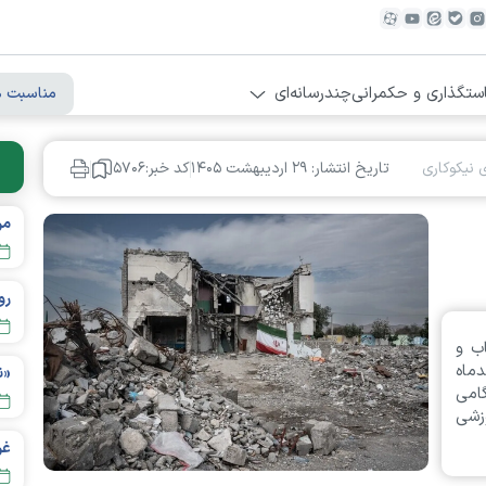
ستگذاری و حکمرانی
چندرسانه‌ای
مناسبت ه
 نیکوکاری
تاریخ انتشار: ۲۹ ارديبهشت ۱۴۰۵
کد خبر:۵۷۰۶
مردم تهر
ب و
ماه
«نورا» ۴ سال 
هزار دلار، گامی
زشی