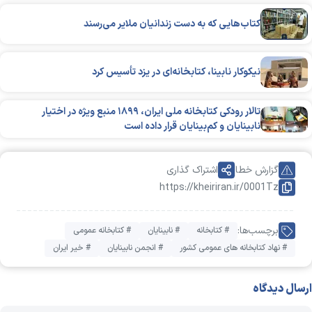
کتاب‌هایی که به دست زندانیان ملایر می‌رسند
نیکوکار نابینا، کتابخانه‌ای در یزد تأسیس کرد
تالار رودکی کتابخانه ملی ایران، ۱۸۹۹ منبع ویژه در اختیار
نابینایان و کم‌بینایان قرار داده است
گزارش خطا
اشتراک گذاری
https://kheiriran.ir/0001Tz
برچسب‌ها:
# کتابخانه
# نابینایان
# کتابخانه عمومی
# نهاد کتابخانه های عمومی کشور
# انجمن نابینایان
# خیر ایران
ارسال دیدگاه