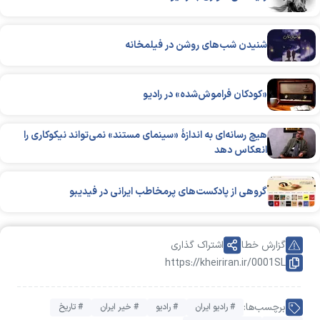
شنیدن شب‌های روشن در فیلمخانه
«کودکان فراموش‌شده» در رادیو
هیچ رسانه‌ای به اندازۀ «سینمای مستند» نمی‌تواند نیکوکاری را
انعکاس دهد
گروهی از پادکست‌های پرمخاطب ایرانی در فیدیبو
گزارش خطا
اشتراک گذاری
https://kheiriran.ir/0001SL
برچسب‌ها:
# رادیو ایران
# رادیو
# خیر ایران
# تاریخ