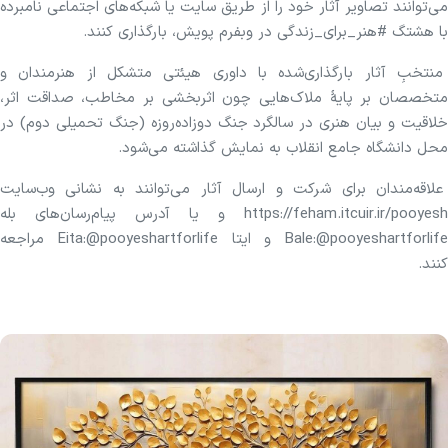
می‌توانند تصاویر آثار خود را از طریق سایت یا شبکه‌های اجتماعی نامبرده
با هشتگ #هنر_برای_زندگی در وبفرم پویش، بارگذاری کنند.
منتخبِ آثار بارگذاری‌شده با داوری هیئتی متشکل از هنرمندان و
متخصصان بر پایهٔ ملاک‌هایی چون اثربخشی بر مخاطب، صداقت اثر،
خلاقیت و بیان هنری در سالگرد جنگ دوزاده‌روزه (جنگ تحمیلی دوم) در
محل دانشگاه جامع انقلاب به نمایش گذاشته می‌شود.
علاقه‌مندان برای شرکت و ارسال آثار می‌توانند به نشانی وب‌سایت
https://feham.itcuir.ir/pooyesh و یا آدرس پیام‌رسان‌های بله
Bale:@pooyeshartforlife و ایتا Eita:@pooyeshartforlife مراجعه
کنند.