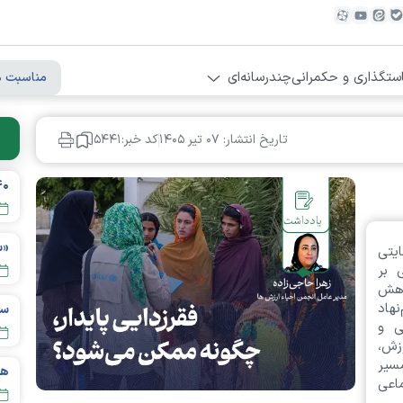
ستگذاری و حکمرانی
چندرسانه‌ای
مناسبت ه
تاریخ انتشار: ۰۷ تير ۱۴۰۵
کد خبر:۵۴۴۱
ایتی
 بر
اهش
نهاد
ی و
زش،
سیر
اعی