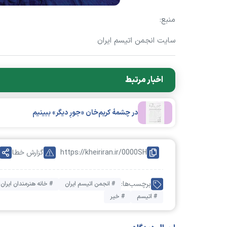
منبع:
سایت انجمن اتیسم ایران
اخبار مرتبط
در چشمه‌ٔ کریم‌خان «جورِ دیگر» ببینیم
https://kheiriran.ir/0000SH
گزارش خطا
برچسب‌ها:
# انجمن اتیسم ایران
# خانه هنرمندان ایران
# اتیسم
# خیر