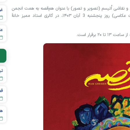
 و نقاشی اُتیسم (تصویر و تصور) با عنوان هم‌قصه به همت انجمن
اُتیسم ایران و با همراهی سیف‌الله صمدیان (پیشکسوت عکاسی) روز پنجشنبه 3 آبان ۱۴۰۳، در گالری استاد ممیز خانۀ
عل
قص